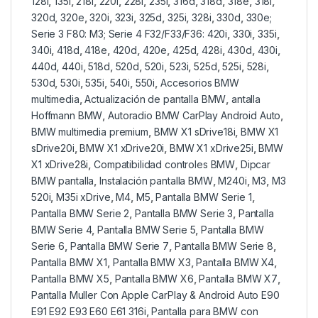
128i
,
135i
,
218i
,
220i
,
228i
,
235i
,
316d
,
318d
,
318e
,
318i
,
320d
,
320e
,
320i
,
323i
,
325d
,
325i
,
328i
,
330d
,
330e;
Serie 3 F80: M3; Serie 4 F32/F33/F36: 420i
,
330i
,
335i
,
340i
,
418d
,
418e
,
420d
,
420e
,
425d
,
428i
,
430d
,
430i
,
440d
,
440i
,
518d
,
520d
,
520i
,
523i
,
525d
,
525i
,
528i
,
530d
,
530i
,
535i
,
540i
,
550i
,
Accesorios BMW
multimedia
,
Actualización de pantalla BMW
,
antalla
Hoffmann BMW
,
Autoradio BMW CarPlay Android Auto
,
BMW multimedia premium
,
BMW X1 sDrive18i
,
BMW X1
sDrive20i
,
BMW X1 xDrive20i
,
BMW X1 xDrive25i
,
BMW
X1 xDrive28i
,
Compatibilidad controles BMW
,
Dipcar
BMW pantalla
,
Instalación pantalla BMW
,
M240i
,
M3
,
M3
520i
,
M35i xDrive
,
M4
,
M5
,
Pantalla BMW Serie 1
,
Pantalla BMW Serie 2
,
Pantalla BMW Serie 3
,
Pantalla
BMW Serie 4
,
Pantalla BMW Serie 5
,
Pantalla BMW
Serie 6
,
Pantalla BMW Serie 7
,
Pantalla BMW Serie 8
,
Pantalla BMW X1
,
Pantalla BMW X3
,
Pantalla BMW X4
,
Pantalla BMW X5
,
Pantalla BMW X6
,
Pantalla BMW X7
,
Pantalla Muller Con Apple CarPlay & Android Auto E90
E91 E92 E93 E60 E61 316i
,
Pantalla para BMW con