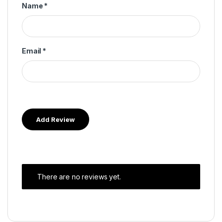
Name
*
Email
*
There are no reviews yet.