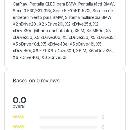
CarPlay
,
Pantalla QLED para BMW
,
Pantalla táctil BMW
,
Serie 3 F30/F31: 316i
,
Serie 5 F10/F11: 520i
,
Sistema de
entretenimiento para BMW
,
Sistema multimedia BMW
,
X2 sDrive20i
,
X2 xDrive20i
,
X2 xDrive25d
,
X2
xDrive30e (híbrido enchufable)
,
X5 M
,
X5 M50d
,
X5
xDrive25d
,
X5 xDrive30d
,
X5 xDrive35d
,
X5 xDrive35i
,
X5 xDrive40d
,
X5 xDrive40e
,
X5 xDrive48i
,
X5
xDrive50i
,
X6 E71: X6 xDrive30d
,
X6 M
,
X6 xDrive35i
,
X6 xDrive40d
,
X6 xDrive50i
Based on 0 reviews
0.0
overall
0
0