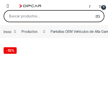
Skip to navigation
Skip to content
0
Buscar por:
Inicio
Productos
Pantallas OEM Vehículos de Alta Ga
-
15%