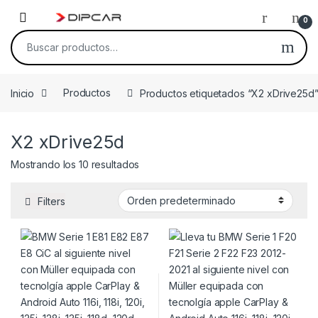
Skip to navigation
Skip to content
0
Buscar por:
Inicio
Productos
Productos etiquetados “X2 xDrive25d
X2 xDrive25d
Mostrando los 10 resultados
Filters