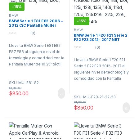
-
15%
BMW
-
15%
BMW Serie 1 E81 E82 2006 –
2012 CiC Pantalla Müller
CarPlay Android Auto
BMW
(0)
BMW Serie 1 F20 F21 Serie 2
0
F22 F23 2012- 2017 NBT
o
Pantalla Müller CarPlay
Lleva tu BMW Serie 1 E81 E82
u
(0)
Android Auto
t
E87 E88 al siguiente nivel de
0
o
o
f
tecnología y comodidad con la
Lleva tu BMW Serie 1 F20 F21
u
5
t
Pantalla Müller de 10.25″ táctil
Serie 2 F22 F23 2012- 2017 al
o
QLED! Diseñada para sistema
f
siguiente nivel de tecnología y
5
CiC, esta interfaz moderna y
comodidad con la Pantalla
SKU: MU-E81-82
elegante te ofrece una
Müller de 10.25″ táctil QLED!
$
1,000.00
conectividad total con Apple
Diseñada para sistema NBT &
$
850.00
CarPlay y Android Auto
SKU: MU-F20-21-22-23
EVO, esta interfaz moderna y
inalámbrico, para que puedas
$
1,000.00
elegante te ofrece una
$
850.00
navegar, escuchar música,
conectividad total con Apple
enviar mensajes y hacer
CarPlay y Android Auto
llamadas de manera segura,
inalámbrico, para que puedas
sin distraerte. Olvídate de
navegar, escuchar música,
soportes, cables o mirar el
enviar mensajes y hacer
teléfono; todo lo tienes a tu