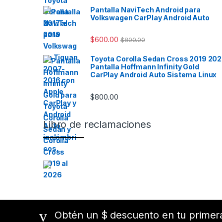
Ademá
Pantalla NaviTech Android para
los s
Volkswagen CarPlay Android Auto
parque
vehícu
$
600.00
$
800.00
tambi
de ret
Toyota Corolla Sedan Cross 2019 20
comple
Pantalla Hoffmann Infinity Gold
de asi
CarPlay Android Auto Sistema Linux
total.
$
800.00
Incluy
reprod
en alt
Libro de reclamaciones
plata
brinda
para l
viaje.
oportu
tu BM
conec
moder
Obtén un $ descuento en tu prime
Ven a