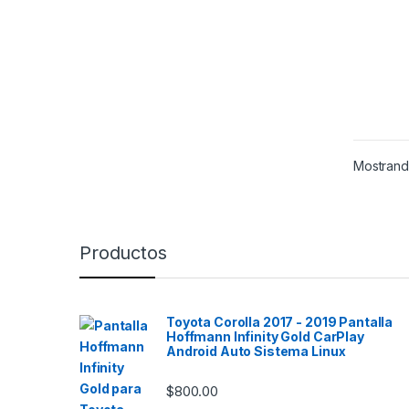
hacer
segura
Olvída
o mira
tienes
pantal
perfe
origin
conser
Mostrand
funcio
exper
más se
Gracia
Productos
operat
mayor 
segur
Toyota Corolla 2017 - 2019 Pantalla
con ot
Hoffmann Infinity Gold CarPlay
mejor?
Android Auto Sistema Linux
& Pla
adapt
$
800.00
simple