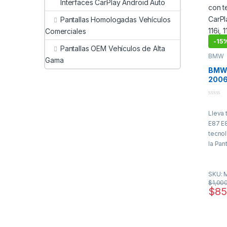
Interfaces CarPlay Android Auto
Pantallas Homologadas Vehículos
Comerciales
-
15
Pantallas OEM Vehículos de Alta
BMW
Gama
BMW 
2006
Panta
Andr
0
o
Lleva 
u
t
E87 E8
o
f
tecno
5
la Pan
táctil
sistem
SKU: 
moder
$
1,00
ofrece
$
85
con Ap
Auto i
pueda
música