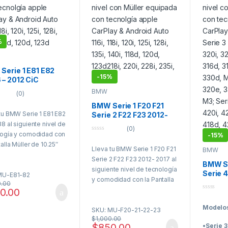
%
Serie 1 E81 E82
-
15%
 – 2012 CiC
lla Müller CarPlay
BMW
(0)
oid Auto
BMW Serie 1 F20 F21
tu BMW Serie 1 E81 E82
Serie 2 F22 F23 2012-
2017 NBT Pantalla
8 al siguiente nivel de
(0)
Müller CarPlay Android
logía y comodidad con
-
15%
0
Auto
o
talla Müller de 10.25″
Lleva tu BMW Serie 1 F20 F21
u
BMW
 QLED! Diseñada para
t
Serie 2 F22 F23 2012- 2017 al
o
BMW Se
a CiC, esta interfaz
f
siguiente nivel de tecnología
Serie 
5
MU-E81-82
na y elegante te
y comodidad con la Pantalla
2020 N
0.00
 una conectividad total
Müller de 10.25″ táctil QLED!
0.00
Müller
ple CarPlay y Android
0
Diseñada para sistema NBT
Auto
o
nalámbrico, para que
Modelos
u
SKU: MU-F20-21-22-23
& EVO, esta interfaz moderna
t
s navegar, escuchar
$
1,000.00
y elegante te ofrece una
o
$
850.00
, enviar mensajes y
•
Serie 3
f