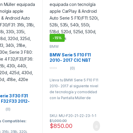
-
15%
BMW
BMW Serie 5 F10 F11
2010- 2017 CIC NBT
Pantalla Müller CarPlay
(0)
Android Auto
0
o
Lleva tu BMW Serie 5 F10 F11
u
t
2010- 2017 al siguiente nivel
o
f
de tecnología y comodidad
5
rie 3 F30 F31
con la Pantalla Müller de
4 F32 F33 2012-
10.25″ táctil QLED! Diseñada
BT EVO Pantalla
(0)
para sistema NBT & EVO,
 CarPlay Android
SKU: MU-F20-21-22-23-1-1
esta interfaz moderna y
$
1,000.00
 Compatibles:
elegante te ofrece una
$
850.00
conectividad total con Apple
:
316i, 318i, 320i,