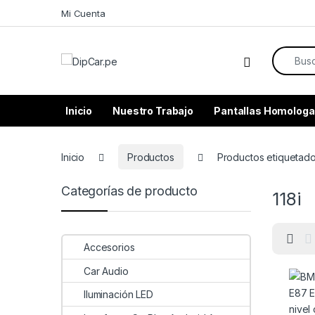
Skip to navigation
Skip to content
Mi Cuenta
Search f
Inicio
Nuestro Trabajo
Pantallas Homologa
Inicio
Productos
Productos etiquetados
Categorías de producto
118i
Accesorios
Car Audio
Iluminación LED