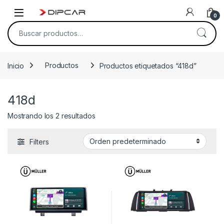
Skip to navigation
Skip to content
0
Buscar por:
Inicio
Productos
Productos etiquetados “418d”
418d
Mostrando los 2 resultados
Filters