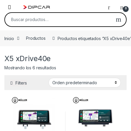
Skip to navigation
Skip to content
0
Buscar por:
Inicio
Productos
Productos etiquetados “X5 xDrive40e
X5 xDrive40e
Mostrando los 6 resultados
Filters