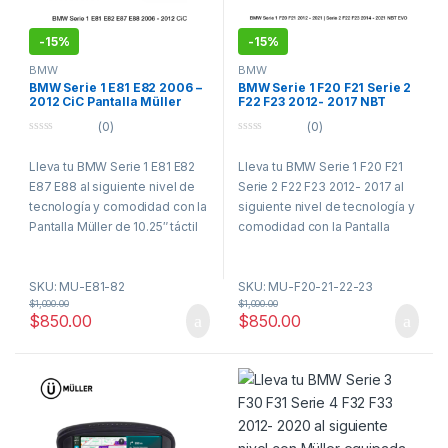
-
15%
-
15%
BMW
BMW
BMW Serie 1 E81 E82 2006 –
BMW Serie 1 F20 F21 Serie 2
2012 CiC Pantalla Müller
F22 F23 2012- 2017 NBT
CarPlay Android Auto
Pantalla Müller CarPlay
(0)
(0)
Android Auto
0
0
o
o
Lleva tu BMW Serie 1 E81 E82
Lleva tu BMW Serie 1 F20 F21
u
u
t
t
E87 E88 al siguiente nivel de
Serie 2 F22 F23 2012- 2017 al
o
o
f
f
tecnología y comodidad con la
siguiente nivel de tecnología y
5
5
Pantalla Müller de 10.25″ táctil
comodidad con la Pantalla
QLED! Diseñada para sistema
Müller de 10.25″ táctil QLED!
CiC, esta interfaz moderna y
Diseñada para sistema NBT &
SKU: MU-E81-82
SKU: MU-F20-21-22-23
elegante te ofrece una
EVO, esta interfaz moderna y
$
1,000.00
$
1,000.00
conectividad total con Apple
elegante te ofrece una
$
850.00
$
850.00
CarPlay y Android Auto
conectividad total con Apple
inalámbrico, para que puedas
CarPlay y Android Auto
navegar, escuchar música,
inalámbrico, para que puedas
enviar mensajes y hacer
navegar, escuchar música,
llamadas de manera segura,
enviar mensajes y hacer
sin distraerte. Olvídate de
llamadas de manera segura,
soportes, cables o mirar el
sin distraerte. Olvídate de