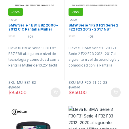
-
15%
-
15%
BMW
BMW
BMW Serie 1 E81 E82 2006 –
BMW Serie 1 F20 F21 Serie 2
2012 CiC Pantalla Müller
F22 F23 2012- 2017 NBT
CarPlay Android Auto
Pantalla Müller CarPlay
(0)
(0)
Android Auto
0
0
o
o
Lleva tu BMW Serie 1 E81 E82
Lleva tu BMW Serie 1 F20 F21
u
u
t
t
E87 E88 al siguiente nivel de
Serie 2 F22 F23 2012- 2017 al
o
o
f
f
tecnología y comodidad con la
siguiente nivel de tecnología y
5
5
Pantalla Müller de 10.25″ táctil
comodidad con la Pantalla
QLED! Diseñada para sistema
Müller de 10.25″ táctil QLED!
CiC, esta interfaz moderna y
Diseñada para sistema NBT &
SKU: MU-E81-82
SKU: MU-F20-21-22-23
elegante te ofrece una
EVO, esta interfaz moderna y
$
1,000.00
$
1,000.00
conectividad total con Apple
elegante te ofrece una
$
850.00
$
850.00
CarPlay y Android Auto
conectividad total con Apple
inalámbrico, para que puedas
CarPlay y Android Auto
navegar, escuchar música,
inalámbrico, para que puedas
enviar mensajes y hacer
navegar, escuchar música,
llamadas de manera segura,
enviar mensajes y hacer
sin distraerte. Olvídate de
llamadas de manera segura,
soportes, cables o mirar el
sin distraerte. Olvídate de