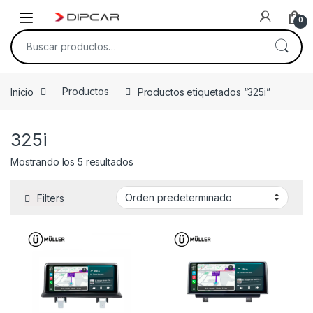
Skip to navigation
Skip to content
0
Buscar por:
Inicio
Productos
Productos etiquetados “325i”
325i
Mostrando los 5 resultados
Filters