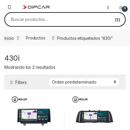
Skip to navigation
Skip to content
0
Buscar por:
Inicio
Productos
Productos etiquetados “430i”
430i
Mostrando los 2 resultados
Filters