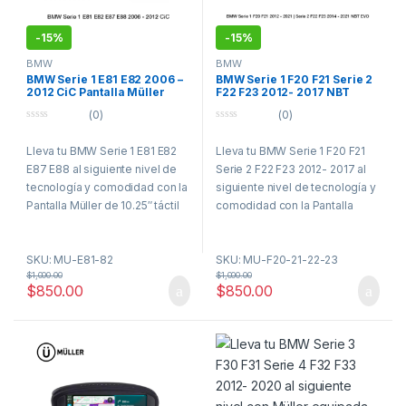
-
15%
-
15%
BMW
BMW
BMW Serie 1 E81 E82 2006 –
BMW Serie 1 F20 F21 Serie 2
2012 CiC Pantalla Müller
F22 F23 2012- 2017 NBT
CarPlay Android Auto
Pantalla Müller CarPlay
(0)
(0)
Android Auto
0
0
o
o
Lleva tu BMW Serie 1 E81 E82
Lleva tu BMW Serie 1 F20 F21
u
u
t
t
E87 E88 al siguiente nivel de
Serie 2 F22 F23 2012- 2017 al
o
o
f
f
tecnología y comodidad con la
siguiente nivel de tecnología y
5
5
Pantalla Müller de 10.25″ táctil
comodidad con la Pantalla
QLED! Diseñada para sistema
Müller de 10.25″ táctil QLED!
CiC, esta interfaz moderna y
Diseñada para sistema NBT &
SKU: MU-E81-82
SKU: MU-F20-21-22-23
elegante te ofrece una
EVO, esta interfaz moderna y
$
1,000.00
$
1,000.00
conectividad total con Apple
elegante te ofrece una
$
850.00
$
850.00
CarPlay y Android Auto
conectividad total con Apple
inalámbrico, para que puedas
CarPlay y Android Auto
navegar, escuchar música,
inalámbrico, para que puedas
enviar mensajes y hacer
navegar, escuchar música,
llamadas de manera segura,
enviar mensajes y hacer
sin distraerte. Olvídate de
llamadas de manera segura,
soportes, cables o mirar el
sin distraerte. Olvídate de