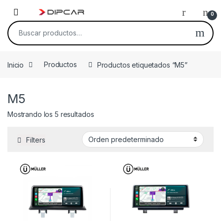
Skip to navigation
Skip to content
0
Buscar por:
Inicio
Productos
Productos etiquetados “M5”
M5
Mostrando los 5 resultados
Filters