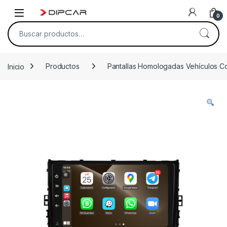
Skip to navigation
Skip to content
0
Buscar por:
Inicio
Productos
Pantallas Homologadas Vehículos C