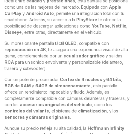
ideal entre
calidad
y
prestaciones
, esta pantalla se posiciona
como una de las mejores del mercado. Equipada con
Apple
CarPlay
y
Android Auto
, permite una integración total con tu
smartphone. Además, su acceso a la
PlayStore
te ofrece la
posibilidad de descargar aplicaciones como
YouTube
,
Netflix
,
Disney+
, entre otras, directamente en el vehículo.
Su impresionante pantalla táctil
QLED
, compatible con
reproducción en 4K
, te asegura una experiencia visual de alta
gama, complementada por un
ecualizador gráfico
y salidas
RCA
para un sonido envolvente y personalizable (delantero,
trasero y subwoofer).
Con un potente procesador
Cortex de 4 núcleos y 64 bits
,
8GB de RAM
y
64GB de almacenamiento
, esta pantalla
ofrece un rendimiento impecable y fluido. Además, es
completamente compatible con cámaras delanteras y traseras, y
con los
accesorios originales del vehículo
, como los
controles del volante
, el sistema de
climatización
, y los
sensores y cámaras originales
.
Aunque su precio refleja su alta calidad, la
Hoffmann Infinity