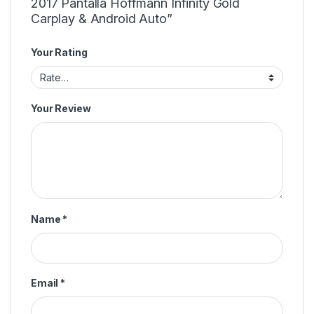
2017 Pantalla Hoffmann Infinity Gold
Carplay & Android Auto”
Your Rating
Your Review
Name
*
Email
*