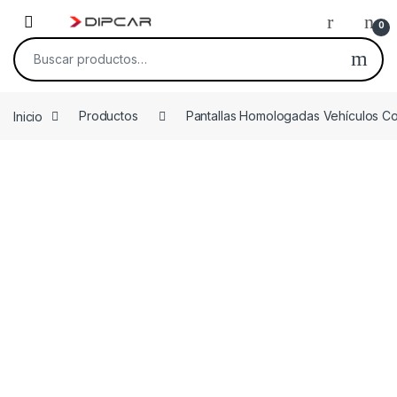
Skip to navigation
Skip to content
0
Buscar por:
Inicio
Productos
Pantallas Homologadas Vehículos C