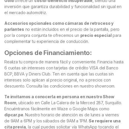
Gold
ofrece un
costo-beneficio insuperable
, siendo una
inversión que garantiza durabilidad y funcionalidad sin igual en
el mercado automotriz.
Accesorios opcionales como cámaras de retroceso y
parlantes
no están incluidos en el precio de la pantalla, pero
por la compra conjunta te ofrecemos un
precio especial
para
complementar tu experiencia de conducción.
Opciones de Financiamiento:
Realiza tu compra de manera fácil y conveniente. Financia hasta
6 cuotas sin intereses con tarjetas de crédito VISA del Banco
BCP, BBVA y Diners Club. Ten en cuenta que las cuotas sin
intereses solo aplican al precio original, no a precios con
descuento. Consulta las condiciones en nuestro showroom.
Te invitamos a conocerla en persona en nuestro Show
Room
, ubicado en Calle La Calera de la Merced 287, Surquillo.
Encuéntranos fácilmente en Waze o Google Maps como
dipcar.pe
. Nuestro horario de atención es de lunes a viernes
de 9AM a 6PM y los sábados de 9AM a 1PM.
Se requiere una
cita previa
, la cual puedes solicitar vía WhatsApp tocando el