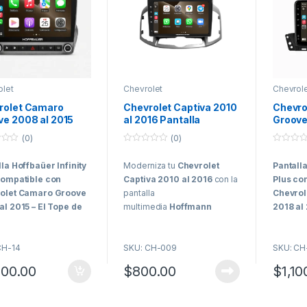
olet
Chevrolet
Chevrol
rolet Camaro
Chevrolet Captiva 2010
Chevro
ve 2008 al 2015
al 2016 Pantalla
Groove
alla Hoffbaüer
Hoffmann Infinity Gold
Pantal
(0)
(0)
ity Plus Carplay &
Carplay & Android Auto
Infinit
0
0
oid Auto
Androi
o
o
la Hoffbaüer Infinity
Moderniza tu
Chevrolet
Pantalla
u
u
t
t
compatible con
Captiva 2010 al 2016
con la
Plus co
o
o
f
f
olet Camaro Groove
pantalla
Chevrol
5
5
al 2015
– El Tope de
multimedia
Hoffmann
2018 al
para los Clientes
Infinity Gold
, diseñada para
Gama pa
xigentes
integrarse al tablero del
Más Exi
CH-14
SKU: CH-009
SKU: CH
vehículo y mantener sus
üer Infinity
Hoffbaüe
principales funciones
200.00
$
800.00
$
1,10
epresenta el máximo
Plus
rep
originales.
de tecnología,
nivel de
ación y rendimiento
Cuenta con un
sistema
integrac