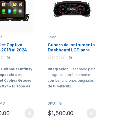
et
Jeep
let Captiva
Cuadro de instrumento
 2018 al 2024
Dashboard LCD para
la Hoffbaüer
Jeep Wrangler 2011 al
(0)
(0)
y Plus CarPlay &
2017
0
d Auto
o
 Hoffbaüer Infinity
Integración
:
Diseñado para
u
t
mpatible con
integrarse perfectamente
o
f
et Captiva Groove
con las funciones originales
5
 2024 – El Tope de
de tu vehículo.
ra los Clientes
Actualizaciones de
gentes
Software:
Actualizaciones
-13
SKU: n/a
r Infinity
regulares para mejorar el
0.00
$
1,500.00
resenta el máximo
rendimiento y la seguridad.
 tecnología,
Garantía:
18 Meses
ión y rendimiento