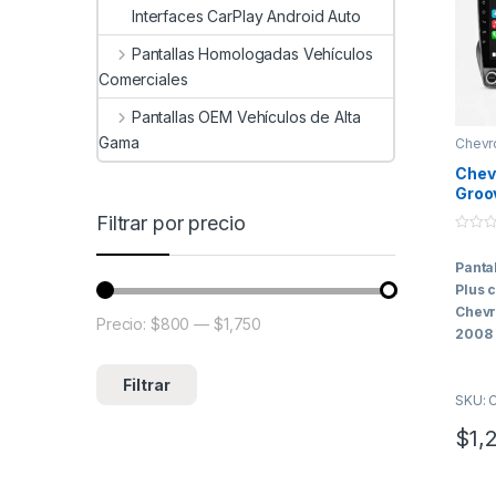
Interfaces CarPlay Android Auto
Pantallas Homologadas Vehículos
Comerciales
Pantallas OEM Vehículos de Alta
Gama
Chevr
Chev
Groo
Pant
Filtrar por precio
Infin
0
Andr
o
Pantal
u
t
Plus 
o
f
Chevr
Precio:
$800
—
$1,750
5
Precio mínimo
Precio máximo
2008 
Gama 
Más E
Filtrar
SKU: 
Hoffba
$
1,
Plus
r
nivel 
integr