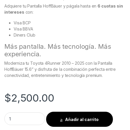
Adquiere tu Pantalla HoffBäuer y págala hasta en
6 cuotas sin
intereses
con:
Visa BCP
Visa BBVA
Diners Club
Más pantalla. Más tecnología. Más
experiencia.
Moderniza tu Toyota 4Runner 2010 – 2025 con la Pantalla
HoffBäuer 15.6” y disfruta de la combinación perfecta entre
conectividad, entretenimiento y tecnología premium.
$
2,500.00
Toyota 4Runner 2010 al 2024 Pantalla HoffBaüer CarPlay & An
Añadir al carrito