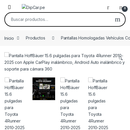
Skip to navigation
Skip to content
0
Buscar por:
Inicio
Productos
Pantallas Homologadas Vehículos C
🔍