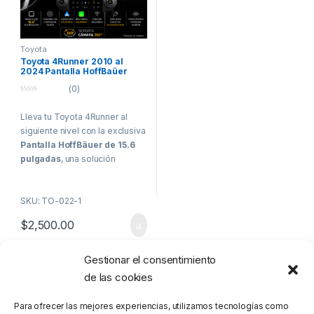
Toyota
Toyota 4Runner 2010 al
2024 Pantalla HoffBaüer
CarPlay & Android Auto
(0)
0
o
Lleva tu Toyota 4Runner al
u
t
siguiente nivel con la exclusiva
o
f
Pantalla HoffBäuer de 15.6
5
pulgadas
, una solución
multimedia premium diseñada
para modernizar
SKU: TO-022-1
completamente el interior de tu
vehículo, combinando
$
2,500.00
tecnología avanzada,
conectividad inteligente y una
integración impecable con las
Gestionar el consentimiento
Mostrando el único resultado
funciones originales.
de las cookies
Su diseño específico para
Para ofrecer las mejores experiencias, utilizamos tecnologías como
Toyota 4Runner 2010 – 2025