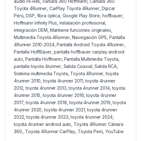
audio Hi-Res
,
cámara 360 Hoffmann
,
Cámara 360
Toyota 4Runner
,
CarPlay Toyota 4Runner
,
Dipcar
Perú
,
DSP
,
fibra óptica
,
Google Play Store
,
hoffbauer
,
Hoffmann Infinity Plus
,
instalación profesional
,
integración OEM
,
Mantiene funciones originales
,
Multimedia Toyota 4Runner
,
Navegación GPS
,
Pantalla
4Runner 2010-2024
,
Pantalla Android Toyota 4Runner
,
Pantalla HoffBäuer
,
pantalla hoffbauer carplay android
auto
,
Pantalla Hoffmann
,
Pantalla Multimedia Toyota
,
pantalla toyota 4runner
,
Salida Coaxial
,
Salida RCA
,
Sistema multimedia Toyota
,
Toyota 4Runner
,
toyota
4runner 2010
,
toyota 4runner 2011
,
toyota 4runner
2012
,
toyota 4runner 2013
,
toyota 4runner 2014
,
toyota
4runner 2015
,
toyota 4runner 2016
,
toyota 4runner
2017
,
toyota 4runner 2018
,
toyota 4runner 2019
,
toyota
4runner 2020
,
toyota 4runner 2021
,
toyota 4runner
2022
,
toyota 4runner 2023
,
toyota 4runner 2024
,
toyota 4runner android auto
,
Toyota 4Runner Cámara
360.
,
Toyota 4Runner CarPlay
,
Toyota Perú
,
YouTube