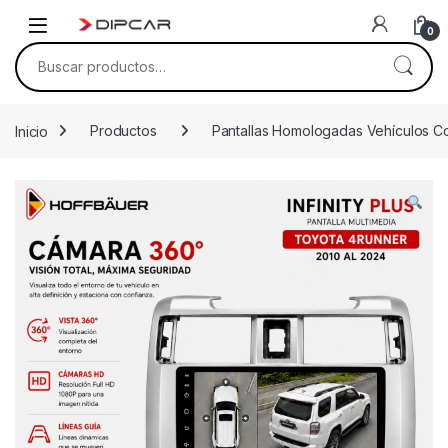
Skip to navigation
Skip to content
0
Buscar por:
Inicio
Productos
Pantallas Homologadas Vehículos C