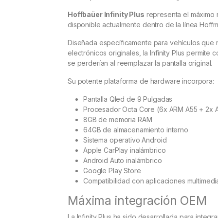
Hoffbaüer Infinity Plus
representa el máximo n
disponible actualmente dentro de la línea Hoff
Diseñada específicamente para vehículos que r
electrónicos originales, la Infinity Plus permi
se perderían al reemplazar la pantalla original.
Su potente plataforma de hardware incorpora:
Pantalla Qled de 9 Pulgadas
Procesador Octa Core (6x ARM A55 + 2x
8GB de memoria RAM
64GB de almacenamiento interno
Sistema operativo Android
Apple CarPlay inalámbrico
Android Auto inalámbrico
Google Play Store
Compatibilidad con aplicaciones multime
Máxima integración OEM
La Infinity Plus ha sido desarrollada para integr