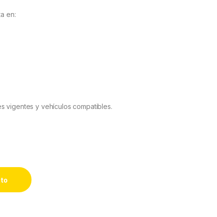
ta en:
s vigentes y vehículos compatibles.
üer Infinity Plus CarPlay & Android Auto quantity
ito