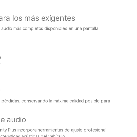
ara los más exigentes
de audio más completos disponibles en una pantalla
)
r
m
sin pérdidas, conservando la máxima calidad posible para
e audio
inity Plus incorpora herramientas de ajuste profesional
terísticas acústicas del vehículo.