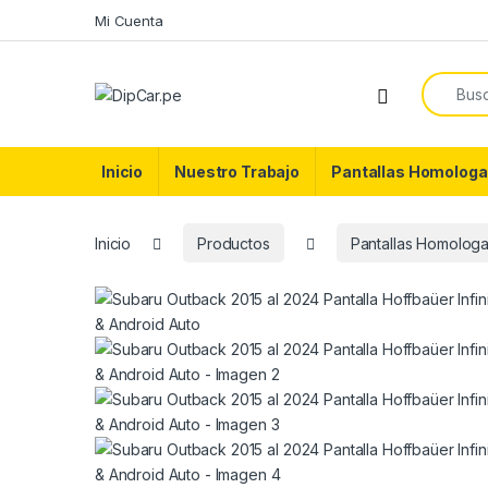
Skip to navigation
Skip to content
Mi Cuenta
Search f
Inicio
Nuestro Trabajo
Pantallas Homologa
Inicio
Productos
Pantallas Homolog