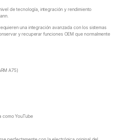
ivel de tecnología, integración y rendimiento
mann.
equieren una integración avanzada con los sistemas
te conservar y recuperar funciones OEM que normalmente
 ARM A75)
dia como YouTube
arse perfectamente con la electrónica original del