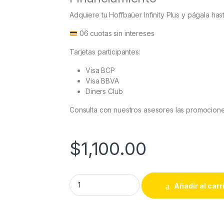
Adquiere tu Hoffbaüer Infinity Plus y págala has
06 cuotas sin intereses
Tarjetas participantes:
Visa BCP
Visa BBVA
Diners Club
Consulta con nuestros asesores las promocione
$
1,100.00
Subaru Outback 2015 al 2024 Pantalla Hoffba
Añadir al carr