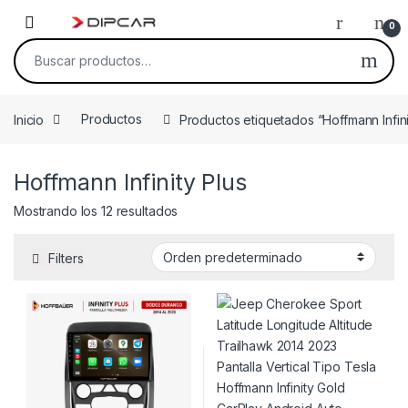
Skip to navigation
Skip to content
0
Buscar por:
Inicio
Productos
Productos etiquetados “Hoffmann Infini
Hoffmann Infinity Plus
Mostrando los 12 resultados
Filters