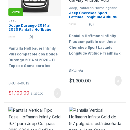
Jeep
,
Pantallas Homologadas
Vehículos Comerciales
-
12%
Jeep Cherokee Sport
Latitude Longitude Altitude
Jeep
Trailhawk 2014 al 2023
(0)
Pantalla Vertical Tipo Tesla
Dodge Durango 2014 al
Hoffmann Infinity Plus
0
2020 Pantalla Hoffbaüer
o
CarPlay Android Auto
Infinity Plus CarPlay &
Pantalla Hoffmann Infinity
u
(0)
Android Auto
t
0
Plus compatible con Jeep
o
o
f
Cherokee Sport Latitude
Pantalla Hoffbaüer Infinity
u
5
t
Longitude Altitude Trailhawk
Plus compatible con Dodge
o
f
2014 al 2023 – El Tope de
Durango 2014 al 2020 – El
5
Gama para los Clientes Más
Tope de Gama para los
SKU: n/a
Exigentes
Clientes Más Exigentes
$
1,300.00
La
Pantalla Vertical
Hoffbaüer Infinity
SKU: J-0013
Hoffmann Infinity Gold de 9.7
Plus
representa el máximo
$
1,100.00
pulgadas tipo Tesla
está
nivel de tecnología, integración
$
1,250.00
diseñada para la
Jeep
y rendimiento disponible
Cherokee
en sus versiones
actualmente dentro de la línea
Sport, Latitude, Longitude,
Hoffmann.
Altitude y Trailhawk 2014 –
Diseñada específicamente
2023
. Un sistema multimedia
para vehículos que requieren
premium de entrada de gama