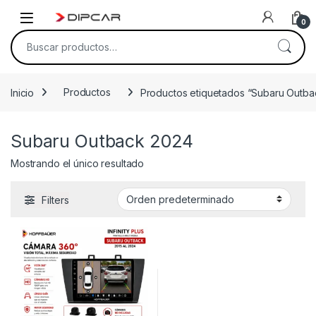
Skip to navigation
Skip to content
0
Buscar por:
Inicio
Productos
Productos etiquetados “Subaru Outba
Subaru Outback 2024
Mostrando el único resultado
Filters