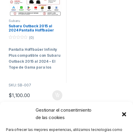
Subaru
Subaru Outback 2015 al
2024 Pantalla Hoffbaüer
Infinity Plus CarPlay &
(0)
Android Auto
0
o
Pantalla Hoffbaüer Infinity
u
t
Plus compatible con Subaru
o
f
Outback 2015 al 2024 – El
5
Tope de Gama para los
Clientes Más Exigentes
Hoffbaüer Infinity
SKU: SB-007
Plus
representa el máximo
$
1,100.00
nivel de tecnología, integración
y rendimiento disponible
actualmente dentro de la línea
Gestionar el consentimiento
Mostrando el único resultado
Hoffmann.
de las cookies
Diseñada específicamente
Para ofrecer las mejores experiencias, utilizamos tecnologías como
para vehículos que requieren