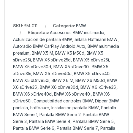
SKU:
BM-011
Categoría:
BMW
Etiquetas:
Accesorios BMW multimedia
,
Actualización de pantalla BMW
,
antalla Hoffmann BMW
,
Autoradio BMW CarPlay Android Auto
,
BMW multimedia
premium
,
BMW X5 M
,
BMW X5 M50d
,
BMW X5
sDrive25i
,
BMW X5 xDrive25d
,
BMW X5 xDrive25i
,
BMW X5 xDrive30d
,
BMW X5 xDrive30i
,
BMW X5
xDrive35i
,
BMW X5 xDrive40d
,
BMW X5 xDrive40i
,
BMW X5 xDrive50i
,
BMW X6 M
,
BMW X6 M50d
,
BMW
X6 sDrive35i
,
BMW X6 xDrive30d
,
BMW X6 xDrive35i
,
BMW X6 xDrive40d
,
BMW X6 xDrive40i
,
BMW X6
xDrive50i
,
Compatibilidad controles BMW
,
Dipcar BMW
pantalla
,
hoffbauer
,
Instalación pantalla BMW
,
Pantalla
BMW Serie 1
,
Pantalla BMW Serie 2
,
Pantalla BMW
Serie 3
,
Pantalla BMW Serie 4
,
Pantalla BMW Serie 5
,
Pantalla BMW Serie 6
,
Pantalla BMW Serie 7
,
Pantalla