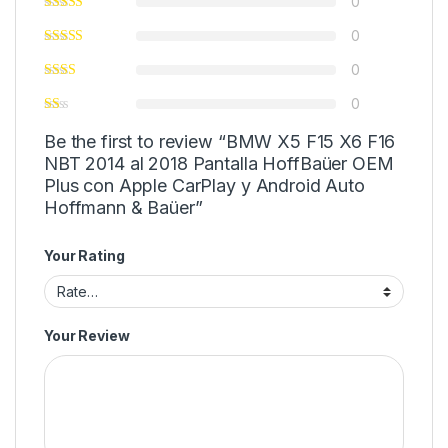
0
0
0
0
Be the first to review “BMW X5 F15 X6 F16
NBT 2014 al 2018 Pantalla HoffBaüer OEM
Plus con Apple CarPlay y Android Auto
Hoffmann & Baüer”
Your Rating
Your Review