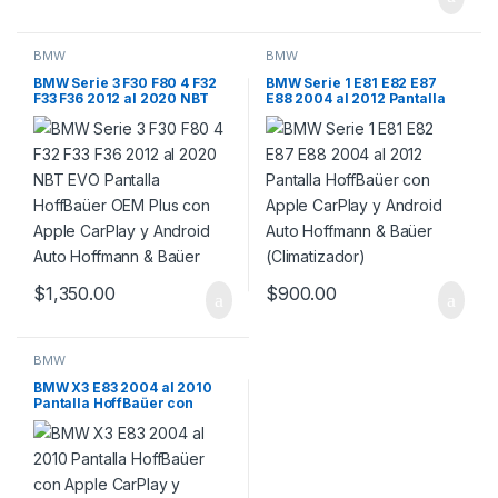
BMW
BMW
BMW Serie 3 F30 F80 4 F32
BMW Serie 1 E81 E82 E87
F33 F36 2012 al 2020 NBT
E88 2004 al 2012 Pantalla
EVO Pantalla HoffBaüer
HoffBaüer con Apple
OEM Plus con Apple CarPlay
CarPlay y Android Auto
y Android Auto Hoffmann &
Hoffmann & Baüer
Baüer
(Climatizador)
$
1,350.00
$
900.00
BMW
BMW X3 E83 2004 al 2010
Pantalla HoffBaüer con
Apple CarPlay y Android
Auto Hoffmann & Baüer