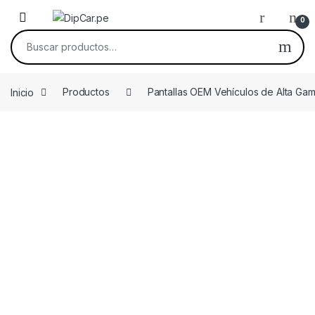
Skip to navigation
Skip to content
0
Buscar por:
Inicio
Productos
Pantallas OEM Vehículos de Alta Ga