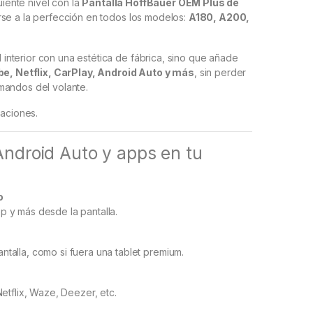
uiente nivel con la
Pantalla HoffBaüer OEM Plus de
rse a la perfección en todos los modelos:
A180, A200,
el interior con una estética de fábrica, sino que añade
e, Netflix, CarPlay, Android Auto y más
, sin perder
mandos del volante.
caciones.
 Android Auto y apps en tu
o
 y más desde la pantalla.
talla, como si fuera una tablet premium.
etflix, Waze, Deezer, etc.