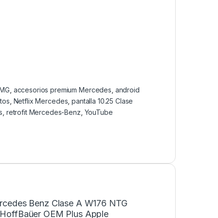
AMG
,
accesorios premium Mercedes
,
android
tos
,
Netflix Mercedes
,
pantalla 10.25 Clase
s
,
retrofit Mercedes-Benz
,
YouTube
“Mercedes Benz Clase A W176 NTG
a HoffBaüer OEM Plus Apple