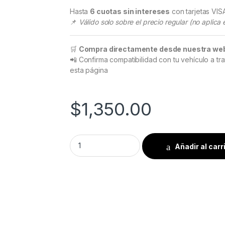
Hasta
6 cuotas sin intereses
con tarjetas VI
📌
Válido solo sobre el precio regular (no aplic
🛒
Compra directamente desde nuestra we
📲 Confirma compatibilidad con tu vehículo a tr
esta página
$
1,350.00
Mercedes Benz Clase A W176 NTG 4.5 5 Pant
Añadir al carr