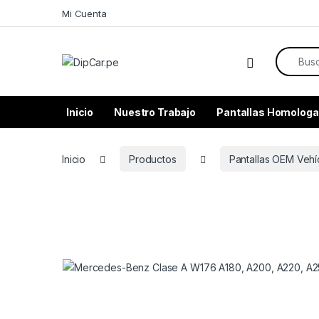
Skip to navigation
Skip to content
Mi Cuenta
Search f
Inicio
Nuestro Trabajo
Pantallas Homologa
Inicio
Productos
Pantallas OEM Vehí