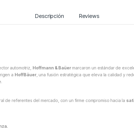
Descripción
Reviews
ector automotriz,
Hoffmann & Baüer
marcaron un estándar de excelen
origen a
HoffBäuer
, una fusión estratégica que eleva la calidad y re
e.
ral de referentes del mercado, con un firme compromiso hacia la
sat
nza.