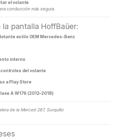
ar el volante
una conducción más segura.
 la pantalla HoffBaüer:
 flotante estilo OEM Mercedes-Benz
nto interno
controles del volante
o a Play Store
Clase A W176 (2012–2018)
alera de la Merced 287, Surquillo
reses