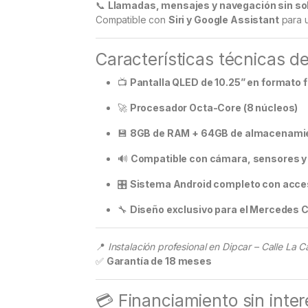
📞
Llamadas, mensajes y navegación sin solt
Compatible con
Siri y Google Assistant
para 
Características técnicas de
📺
Pantalla QLED de 10.25” en formato
🚀
Procesador Octa-Core (8 núcleos)
💾
8GB de RAM + 64GB de almacenamie
🔊
Compatible con cámara, sensores y 
🎛️
Sistema Android completo con acces
🔧
Diseño exclusivo para el Mercedes 
📍
Instalación profesional en Dipcar – Calle La C
✅
Garantía de 18 meses
💳 Financiamiento sin inte