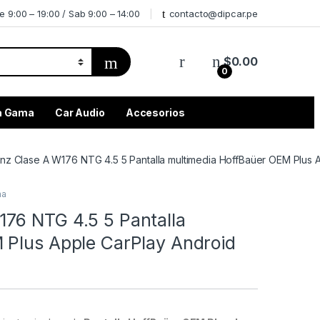
e 9:00 – 19:00 / Sab 9:00 – 14:00
contacto@dipcar.pe
$
0.00
0
ta Gama
Car Audio
Accesorios
z Clase A W176 NTG 4.5 5 Pantalla multimedia HoffBaüer OEM Plus 
ma
76 NTG 4.5 5 Pantalla
 Plus Apple CarPlay Android