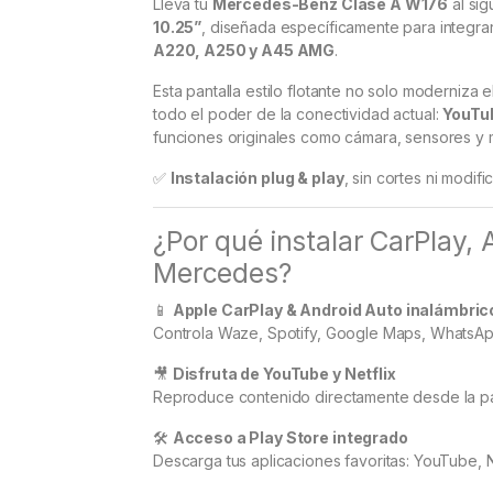
Lleva tu
Mercedes-Benz Clase A W176
al sig
10.25”
, diseñada específicamente para integra
A220, A250 y A45 AMG
.
Esta pantalla estilo flotante no solo moderniza 
todo el poder de la conectividad actual:
YouTub
funciones originales como cámara, sensores y 
✅
Instalación plug & play
, sin cortes ni modifi
¿Por qué instalar CarPlay,
Mercedes?
📱
Apple CarPlay & Android Auto inalámbric
Controla Waze, Spotify, Google Maps, WhatsApp
🎥
Disfruta de YouTube y Netflix
Reproduce contenido directamente desde la pan
🛠️
Acceso a Play Store integrado
Descarga tus aplicaciones favoritas: YouTube, N