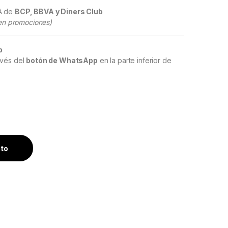
SA de
BCP, BBVA y Diners Club
a en promociones)
b
avés del
botón de WhatsApp
en la parte inferior de
alla multimedia HoffBaüer OEM Plus Apple CarPlay Android Au
ito