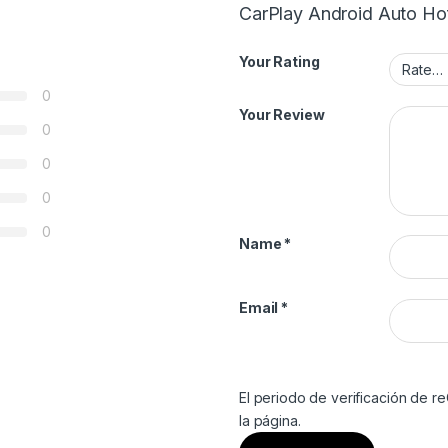
CarPlay Android Auto Ho
Your Rating
0
Your Review
0
0
0
0
Name
*
Email
*
El periodo de verificación de 
la página.