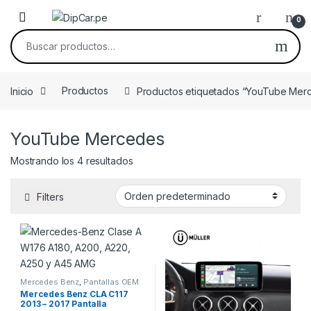
Skip to navigation
Skip to content
0
Buscar por:
Inicio
Productos
Productos etiquetados “YouTube Mer
YouTube Mercedes
Mostrando los 4 resultados
Filters
Mercedes Benz
,
Pantallas OEM
Vehículos de Alta Gama
Mercedes Benz CLA C117
2013 – 2017 Pantalla