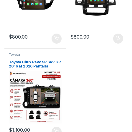
$
800.00
$
800.00
Toyota
Toyota Hilux Revo SR SRV GR
2016 al 2026 Pantalla
Hoffbaüer Infinity Plus
CarPlay & Android Auto
$
1,100.00