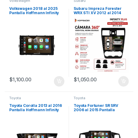
VolksWagen
Subaru
Volkswagen 2018 al 2025
Subaru Impreza Forester
Pantalla Hoffmann Infinity
WRX STI XV 2012 al 2014
Plus CarPlay & Android Auto
Pantalla Hoffbaüer Infinity
Plus CarPlay & Android Auto
$
1,100.00
$
1,050.00
Toyota
Toyota
Toyota Corolla 2013 al 2016
Toyota Fortuner SR SRV
Pantalla Hoffmann Infinity
2006 al 2015 Pantalla
Gold CarPlay & Android Auto
Hoffmann Infinity Gold
CarPlay & Android Auto