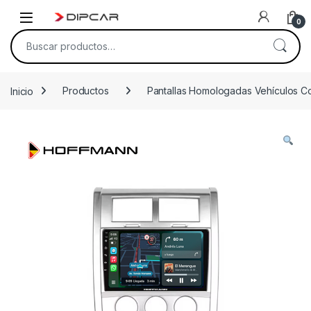
Skip to navigation
Skip to content
0
Buscar por:
Inicio
Productos
Pantallas Homologadas Vehículos C