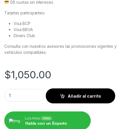
06 cuotas sin intereses
Tarjetas participantes:
Visa BCP
Visa BBVA
Diners Club
Consulta con nuestros asesores las promociones vigentes y
vehículos compatibles.
$
1,050.00
Ford Escape 2007 al 2012 Pantalla Hoffbaüer Infinity Plus Car
Añadir al carrito
Luis Amez
Online
Habla con un Experto