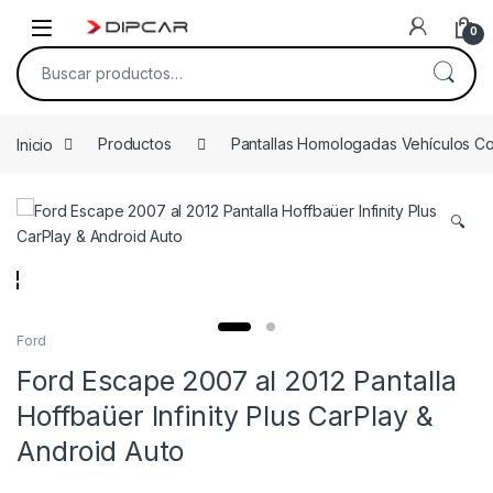
Skip to navigation
Skip to content
0
Buscar por:
Inicio
Productos
Pantallas Homologadas Vehículos C
🔍
Ford
Ford Escape 2007 al 2012 Pantalla
Hoffbaüer Infinity Plus CarPlay &
Android Auto