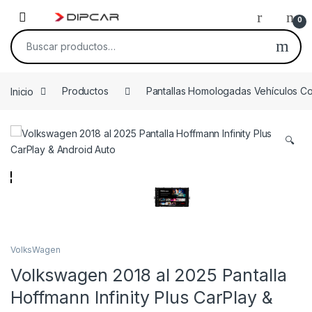
Skip to navigation
Skip to content
0
Buscar por:
Inicio
Productos
Pantallas Homologadas Vehículos C
🔍
VolksWagen
Volkswagen 2018 al 2025 Pantalla
Hoffmann Infinity Plus CarPlay &