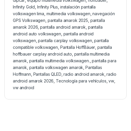
dipcar
,
equipo multimedia volkswagen
,
hoffbauer
,
Infinity Gold
,
Infinity Plus
,
instalación pantalla
volkswagen lima
,
multimedia volkswagen
,
navegación
GPS Volkswagen
,
pantalla amarok 2025
,
pantalla
amarok 2026
,
pantalla android amarok
,
pantalla
android auto volkswagen
,
pantalla android
volkswagen
,
pantalla carplay volkswagen
,
pantalla
compatible volkswagen
,
Pantalla HoffBäuer
,
pantalla
hoffbauer carplay android auto
,
pantalla multimedia
amarok
,
pantalla multimedia volkswagen.
,
pantalla para
amarok
,
pantalla volkswagen amarok
,
Pantallas
Hoffmann
,
Pantallas QLED
,
radio android amarok
,
radio
android amarok 2026
,
Tecnología para vehículos
,
vw
,
vw android