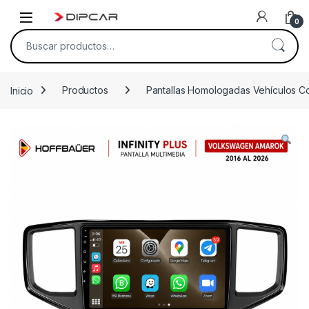
Skip to navigation
Skip to content
0
Buscar por:
Inicio
Productos
Pantallas Homologadas Vehículos C