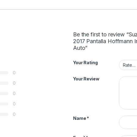
Be the first to review “Suz
2017 Pantalla Hoffmann I
Auto”
Your Rating
0
Your Review
0
0
0
0
Name
*