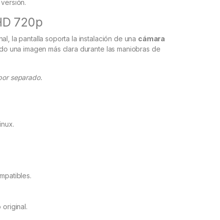
versión.
HD 720p
l, la pantalla soporta la instalación de una
cámara
ndo una imagen más clara durante las maniobras de
 por separado.
inux.
mpatibles.
original.