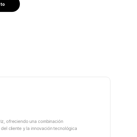
ito
riz, ofreciendo una combinación
del cliente y la innovación tecnológica