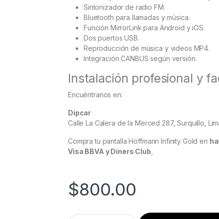
Sintonizador de radio FM.
Bluetooth para llamadas y música.
Función MirrorLink para Android y iOS.
Dos puertos USB.
Reproducción de música y videos MP4.
Integración CANBUS según versión.
Instalación profesional y f
Encuéntranos en:
Dipcar
Calle La Calera de la Merced 287, Surquillo, Lim
Compra tu pantalla Hoffmann Infinity Gold en
ha
Visa BBVA y Diners Club
,
$
800.00
Suzuki Swift | Ertiga | Dzire 2011 al 2017 Pa