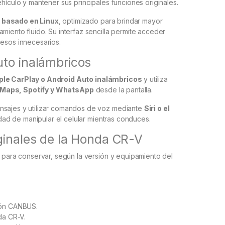
ehículo y mantener sus principales funciones originales.
o basado en Linux
, optimizado para brindar mayor
miento fluido. Su interfaz sencilla permite acceder
cesos innecesarios.
uto inalámbricos
ple CarPlay o Android Auto inalámbricos
y utiliza
Maps, Spotify y WhatsApp
desde la pantalla.
nsajes y utilizar comandos de voz mediante
Siri o el
dad de manipular el celular mientras conduces.
ginales de la Honda CR-V
a para conservar, según la versión y equipamiento del
ión CANBUS.
da CR-V.