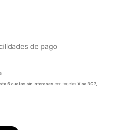
acilidades de pago
a.
sta 6 cuotas sin intereses
con tarjetas
Visa BCP,
ntalla Hoffmann Infinity Gold Carplay & Android Auto quantity