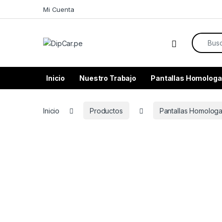
Skip to navigation
Skip to content
Mi Cuenta
Search f
Inicio
Nuestro Trabajo
Pantallas Homologa
Inicio
Productos
Pantallas Homolog