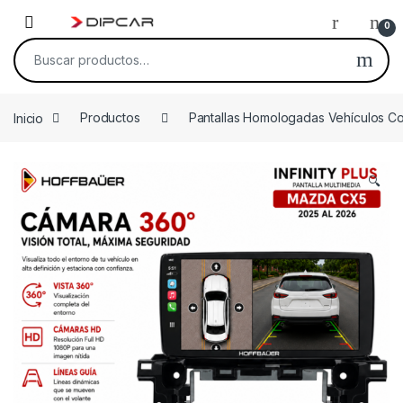
Skip to navigation
Skip to content
0
Buscar por:
Inicio
Productos
Pantallas Homologadas Vehículos C
🔍