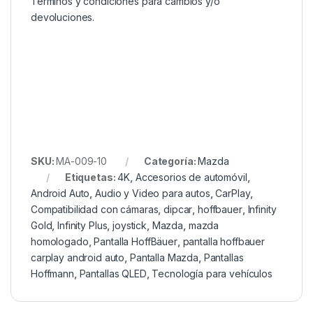
Términos y condiciones para cambios y/o
devoluciones.
SKU:
MA-009-10
Categoría:
Mazda
Etiquetas:
4K
,
Accesorios de automóvil
,
Android Auto
,
Audio y Video para autos
,
CarPlay
,
Compatibilidad con cámaras
,
dipcar
,
hoffbauer
,
Infinity
Gold
,
Infinity Plus
,
joystick
,
Mazda
,
mazda
homologado
,
Pantalla HoffBäuer
,
pantalla hoffbauer
carplay android auto
,
Pantalla Mazda
,
Pantallas
Hoffmann
,
Pantallas QLED
,
Tecnología para vehículos