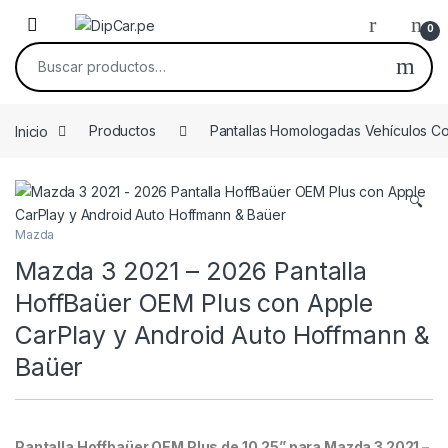
Skip to navigation
Skip to content
0
Buscar por:
Inicio
Productos
Pantallas Homologadas Vehículos C
🔍
Mazda
Mazda 3 2021 – 2026 Pantalla
HoffBaüer OEM Plus con Apple
CarPlay y Android Auto Hoffmann &
Baüer
Pantalla Hoffbaüer OEM Plus de 10.25” para Mazda 3 2021 –