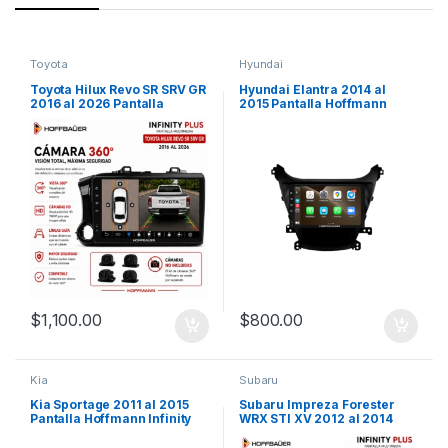
Toyota
Hyundai
Toyota Hilux Revo SR SRV GR
Hyundai Elantra 2014 al
2016 al 2026 Pantalla
2015 Pantalla Hoffmann
Hoffbaüer Infinity Plus
Infinity Gold Carplay &
CarPlay & Android Auto
Android Auto
$
1,100.00
$
800.00
Kia
Subaru
Kia Sportage 2011 al 2015
Subaru Impreza Forester
Pantalla Hoffmann Infinity
WRX STI XV 2012 al 2014
Gold Carplay & Android Auto
Pantalla Hoffbaüer Infinity
Plus CarPlay & Android Auto