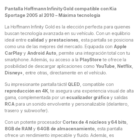
Pantalla Hoffmann Infinity Gold compatible con Kia
Sportage 2005 al 2010 – Máxima tecnología
La Hoffmann Infinity Gold es la elección perfecta para quienes
buscan tecnología avanzada en su vehículo. Con un equilibrio
ideal entre
calidad
y
prestaciones
, esta pantalla se posiciona
como una de las mejores del mercado. Equipada con
Apple
CarPlay
y
Android Auto
, permite una integración total con tu
smartphone. Además, su acceso a la
PlayStore
te ofrece la
posibilidad de descargar aplicaciones como
YouTube
,
Netflix
,
Disney+
, entre otras, directamente en el vehículo.
Su impresionante pantalla táctil
QLED
, compatible con
reproducción en 4K
, te asegura una experiencia visual de alta
gama, complementada por un
ecualizador gráfico
y salidas
RCA
para un sonido envolvente y personalizable (delantero,
trasero y subwoofer).
Con un potente procesador
Cortex de 4 núcleos y 64 bits
,
8GB de RAM
y
64GB de almacenamiento
, esta pantalla
ofrece un rendimiento impecable y fluido. Además, es