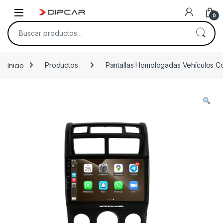
Skip to navigation
Skip to content
0
Buscar por:
Inicio
Productos
Pantallas Homologadas Vehículos C