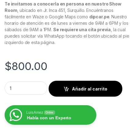
Te invitamos a conocerla en persona en nuestro Show
Room
, ubicado en Jr. Inca 451, Surquillo. Encuéntranos
fácilmente en Waze o Google Maps como
dipcar.pe
. Nuestro
horario de atención es de lunes a viernes de 9AM a 6PM y los
sábados de 9AM a 1PM.
Se requiere una cita previa
, la cual
puedes solicitar vía WhatsApp tocando el botón ubicado al pie
izquierdo de esta página.
$
800.00
Kia Sportage 2005 al 2010 Pantalla Hoffmann Infinity Gold Ca
Añadir al carrito
Luis Amez
Online
Habla con un Experto