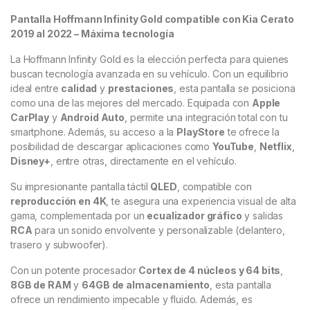
Pantalla Hoffmann Infinity Gold compatible con Kia Cerato
2019 al 2022 – Máxima tecnología
La Hoffmann Infinity Gold es la elección perfecta para quienes
buscan tecnología avanzada en su vehículo. Con un equilibrio
ideal entre
calidad
y
prestaciones
, esta pantalla se posiciona
como una de las mejores del mercado. Equipada con
Apple
CarPlay
y
Android Auto
, permite una integración total con tu
smartphone. Además, su acceso a la
PlayStore
te ofrece la
posibilidad de descargar aplicaciones como
YouTube
,
Netflix
,
Disney+
, entre otras, directamente en el vehículo.
Su impresionante pantalla táctil
QLED
, compatible con
reproducción en 4K
, te asegura una experiencia visual de alta
gama, complementada por un
ecualizador gráfico
y salidas
RCA
para un sonido envolvente y personalizable (delantero,
trasero y subwoofer).
Con un potente procesador
Cortex de 4 núcleos y 64 bits
,
8GB de RAM
y
64GB de almacenamiento
, esta pantalla
ofrece un rendimiento impecable y fluido. Además, es