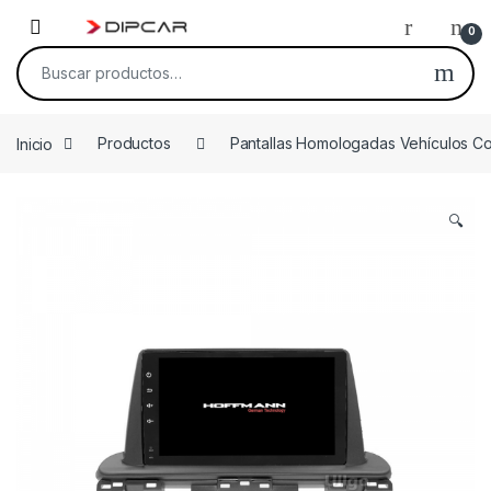
Skip to navigation
Skip to content
0
Buscar por:
Inicio
Productos
Pantallas Homologadas Vehículos C
🔍