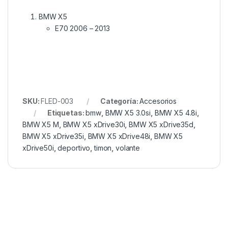
BMW X5
E70 2006 – 2013
SKU:
FLED-003
Categoría:
Accesorios
Etiquetas:
bmw
,
BMW X5 3.0si
,
BMW X5 4.8i
,
BMW X5 M
,
BMW X5 xDrive30i
,
BMW X5 xDrive35d
,
BMW X5 xDrive35i
,
BMW X5 xDrive48i
,
BMW X5
xDrive50i
,
deportivo
,
timon
,
volante