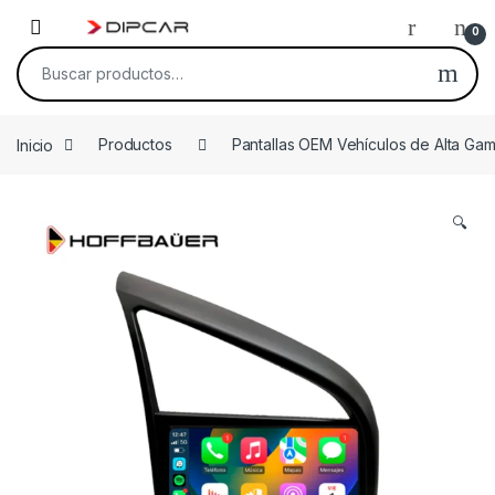
Skip to navigation
Skip to content
0
Buscar por:
Inicio
Productos
Pantallas OEM Vehículos de Alta Ga
🔍