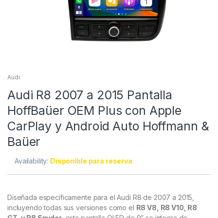
Audi
Audi R8 2007 a 2015 Pantalla
HoffBaüer OEM Plus con Apple
CarPlay y Android Auto Hoffmann &
Baüer
Availability:
Disponible para reserva
Diseñada específicamente para el Audi R8 de 2007 a 2015,
incluyendo todas sus versiones como el
R8 V8, R8 V10, R8
GT, y R8 Spyder
, esta pantalla QLED de 9” se integra de