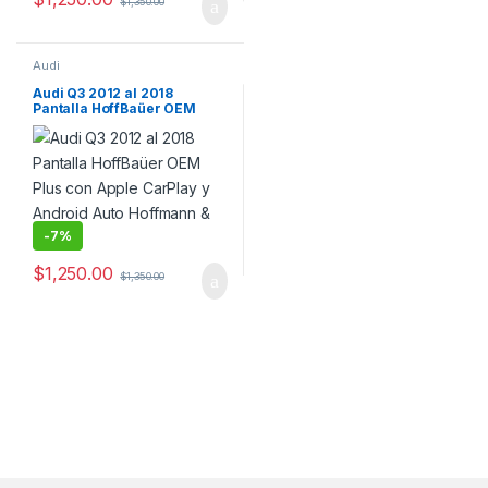
$
1,350.00
Audi
Audi Q3 2012 al 2018
Pantalla HoffBaüer OEM
Plus con Apple CarPlay y
Android Auto Hoffmann &
Baüer
-
7%
$
1,250.00
$
1,350.00