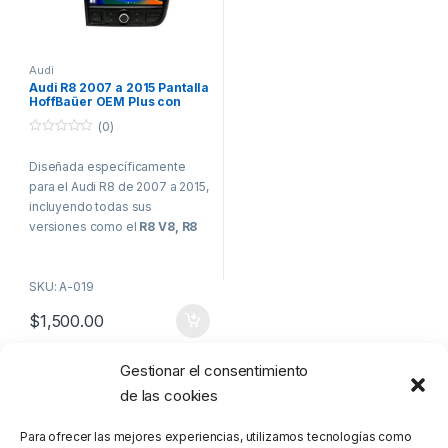
Audi
Audi R8 2007 a 2015 Pantalla
HoffBaüer OEM Plus con
Apple CarPlay y Android
(0)
Auto Hoffmann & Baüer
0
o
Diseñada específicamente
u
t
para el Audi R8 de 2007 a 2015,
o
f
incluyendo todas sus
5
versiones como el
R8 V8, R8
V10, R8 GT, y R8 Spyder
, esta
pantalla QLED de 9” se integra
SKU: A-019
de manera impecable en el
interior de tu vehículo,
$
1,500.00
manteniendo intacta la estética
y la calidad de sonido original.
Con su diseño no flotante, se
Gestionar el consentimiento
Mostrando el único resultado
ajusta perfectamente al tablero
de las cookies
del Audi R8, brindando una
experiencia multimedia
Para ofrecer las mejores experiencias, utilizamos tecnologías como
moderna sin alterar la