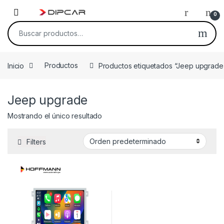
Skip to navigation
Skip to content
0
Buscar por:
Inicio
Productos
Productos etiquetados “Jeep upgrade
Jeep upgrade
Mostrando el único resultado
Filters