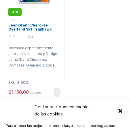
-
8%
Jeep
Jeep Grand Cherokee
Overland SRT Trailhawk
Dodge Durango Challenger
(0)
2014 a 2020 Pantalla
Hoffmann OEM Plus CarPlay
0
o
& Android Auto
Diseñada específicamente
u
t
para vehículos Jeep y Dodge,
o
f
como Grand Cherokee,
5
Compass, Overland, Dodge
Challenger, y RAM, la Pantalla
Hoffmann Infinity Plus de 8.8”
SKU: J-0012
es la actualización ideal para
modelos entre 2014 al 2020.
$
1,150.00
$
1,250.00
Con un diseño moderno y
elegante, esta pantalla se
integra perfectamente en el
Gestionar el consentimiento
Mostrando el único resultado
interior de tu vehículo,
de las cookies
manteniendo la estética
original y mejorando la
Para ofrecer las mejores experiencias, utilizamos tecnologías como
funcionalidad.