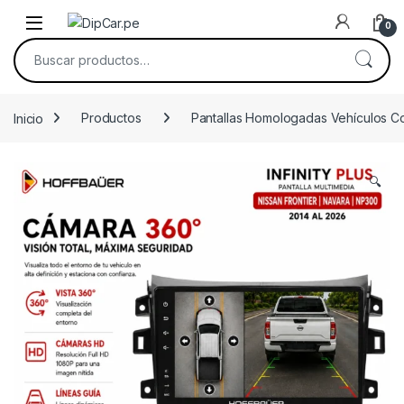
Skip to navigation
Skip to content
0
Buscar por:
Inicio
Productos
Pantallas Homologadas Vehículos C
🔍