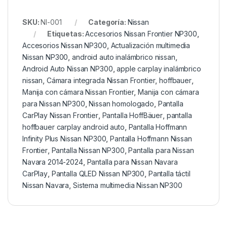
SKU:
NI-001
Categoría:
Nissan
Etiquetas:
Accesorios Nissan Frontier NP300
,
Accesorios Nissan NP300
,
Actualización multimedia
Nissan NP300
,
android auto inalámbrico nissan
,
Android Auto Nissan NP300
,
apple carplay inalámbrico
nissan
,
Cámara integrada Nissan Frontier
,
hoffbauer
,
Manija con cámara Nissan Frontier
,
Manija con cámara
para Nissan NP300
,
Nissan homologado
,
Pantalla
CarPlay Nissan Frontier
,
Pantalla HoffBäuer
,
pantalla
hoffbauer carplay android auto
,
Pantalla Hoffmann
Infinity Plus Nissan NP300
,
Pantalla Hoffmann Nissan
Frontier
,
Pantalla Nissan NP300
,
Pantalla para Nissan
Navara 2014-2024
,
Pantalla para Nissan Navara
CarPlay
,
Pantalla QLED Nissan NP300
,
Pantalla táctil
Nissan Navara
,
Sistema multimedia Nissan NP300