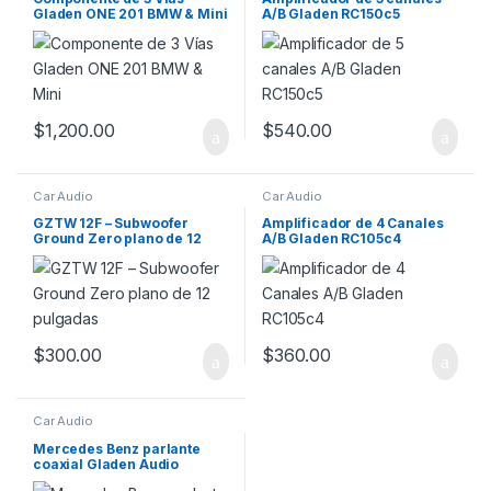
Gladen ONE 201 BMW & Mini
A/B Gladen RC150c5
$
1,200.00
$
540.00
Car Audio
Car Audio
GZTW 12F – Subwoofer
Amplificador de 4 Canales
Ground Zero plano de 12
A/B Gladen RC105c4
pulgadas
$
300.00
$
360.00
Car Audio
Mercedes Benz parlante
coaxial Gladen Audio
GLADEN 100 MB-R