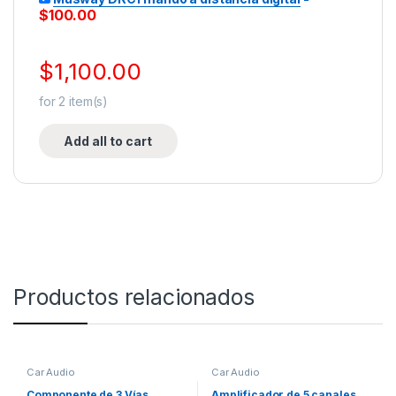
$
100.00
$
1,100.00
for
2
item(s)
Add all to cart
Productos relacionados
Car Audio
Car Audio
Componente de 3 Vías
Amplificador de 5 canales