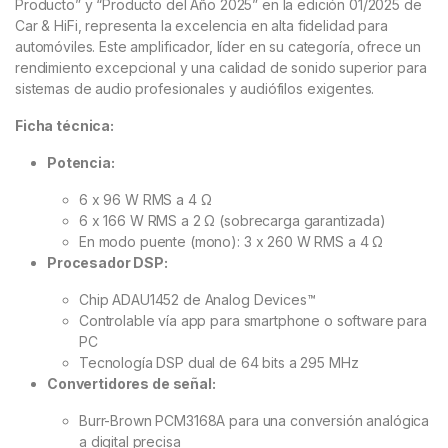
Producto” y “Producto del Año 2025” en la edición 01/2025 de
Car & HiFi, representa la excelencia en alta fidelidad para
automóviles. Este amplificador, líder en su categoría, ofrece un
rendimiento excepcional y una calidad de sonido superior para
sistemas de audio profesionales y audiófilos exigentes.
Ficha técnica:
Potencia:
6 x 96 W RMS a 4 Ω
6 x 166 W RMS a 2 Ω (sobrecarga garantizada)
En modo puente (mono): 3 x 260 W RMS a 4 Ω
Procesador DSP:
Chip ADAU1452 de Analog Devices™
Controlable vía app para smartphone o software para
PC
Tecnología DSP dual de 64 bits a 295 MHz
Convertidores de señal:
Burr-Brown PCM3168A para una conversión analógica
a digital precisa