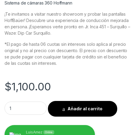
Sistema de cámaras 360 Hoffmann
¡Te invitamos a visitar nuestro showroom y probar las pantallas
HoffBaüer! Descubre una experiencia de conducción mejorada
en persona. ¡Esperamos verte pronto en Jr. Inca 451 – Surquillo –
Waze: Dip Car Surquillo.
*El pago de hasta 06 cuotas sin intereses solo aplica al precio
original y no al precio con descuento. El precio con descuento
se pude pagar con cualquier tarjeta de crédito sin el beneficio
de las cuotas sin intereses.
$
1,100.00
Mercedes Benz - M-Class| GL-Class| ML GL| 2005 - 2012 - Pa
Añadir al carrito
Luis Amez
Online