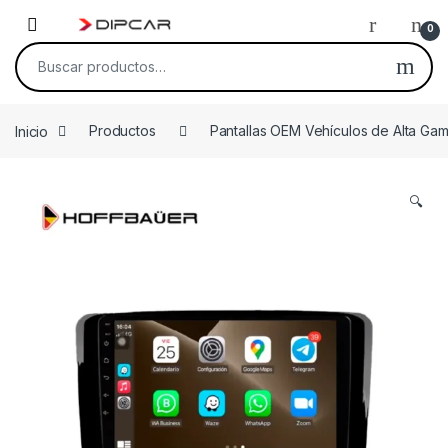
Skip to navigation
Skip to content
0
Buscar por:
Inicio
Productos
Pantallas OEM Vehículos de Alta Ga
🔍