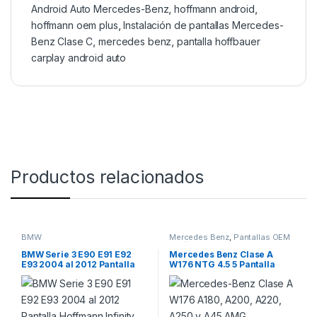
Android Auto Mercedes-Benz
,
hoffmann android
,
hoffmann oem plus
,
Instalación de pantallas Mercedes-
Benz Clase C
,
mercedes benz
,
pantalla hoffbauer
carplay android auto
Productos relacionados
BMW
Mercedes Benz
,
Pantallas OEM
Vehículos de Alta Gama
BMW Serie 3 E90 E91 E92
Mercedes Benz Clase A
E93 2004 al 2012 Pantalla
W176 NTG 4.5 5 Pantalla
Hoffmann Infinity Gold
multimedia HoffBaüer OEM
Apple CarPlay y Android
Plus Apple CarPlay Android
Auto
Auto Hoffmann & Baüer