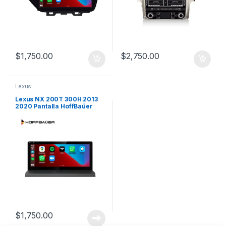
$
1,750.00
$
2,750.00
Lexus
Lexus NX 200T 300H 2013
2020 Pantalla HoffBaüer
OEM Plus con Apple CarPlay
y Android Auto Hoffmann &
Baüer
$
1,750.00