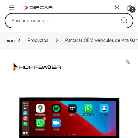
Skip to navigation
Skip to content
0
Buscar por:
Inicio
Productos
Pantallas OEM Vehículos de Alta Ga