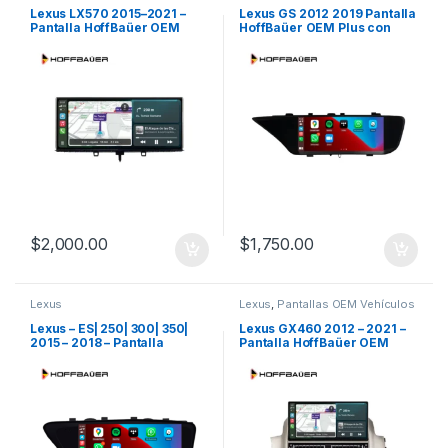
Lexus LX570 2015–2021 –
Lexus GS 2012 2019 Pantalla
Pantalla HoffBaüer OEM
HoffBaüer OEM Plus con
Plus con Apple CarPlay y
Apple CarPlay y Android
Android Auto Hoffmann &
Auto Hoffmann & Baüer
Baüer
$
2,000.00
$
1,750.00
Lexus
Lexus
,
Pantallas OEM Vehículos
de Alta Gama
Lexus – ES| 250| 300| 350|
Lexus GX460 2012 – 2021 –
2015 – 2018 – Pantalla
Pantalla HoffBaüer OEM
HoffBaüer OEM Plus con
Plus con Apple CarPlay y
Apple CarPlay y Android
Android Auto Hoffmann &
Auto Hoffmann & Baüer
Baüer