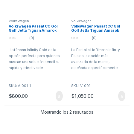
VolksWagen
VolksWagen
Volkswagen Passat CC Gol
Volkswagen Passat CC Gol
Golf Jetta Tiguan Amarok
Golf Jetta Tiguan Amarok
Saveiro Pantalla Hoffmann
Saveiro Pantalla Hoffmann
(0)
(0)
Infinity Gold Carplay &
Infinity Plus Carplay &
Android Auto
0
Android Auto
0
o
o
Hoffmann Infinity Gold es la
La Pantalla Hoffmann Infinity
u
u
t
t
opción perfecta para quienes
Plus es la opción más
o
o
f
f
buscan una solución sencilla,
avanzada de la marca,
5
5
rápida y efectiva de
diseñada específicamente
conectividad. Diseñada para
para mejorar la experiencia en
modelos Volkswagen como
los modelos Volkswagen:
SKU: V-001-1
SKU: V-001
Passat, Golf, Jetta, Tiguan,
Passat, CC, Gol, FOX,
Amarok y Saveiro, esta pantalla
CrossFox, Beetle, Golf, Jetta,
$
800.00
$
1,050.00
de 9” ofrece compatibilidad
Tiguan, Amarok, Saveiro y
con Apple CarPlay y Android
también compatible con
Auto, permitiendo acceder de
muchos Vehículos Seat y
Mostrando los 2 resultados
forma inmediata a mapas,
Skoda.
música, mensajes y
Manteniendo el diseño original
aplicaciones favoritas desde
OEM del vehículo, esta pantalla
una pantalla táctil en alta