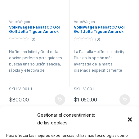
VolksWagen
VolksWagen
Volkswagen Passat CC Gol
Volkswagen Passat CC Gol
Golf Jetta Tiguan Amarok
Golf Jetta Tiguan Amarok
Saveiro Pantalla Hoffmann
Saveiro Pantalla Hoffmann
(0)
(0)
Infinity Gold Carplay &
Infinity Plus Carplay &
Android Auto
Android Auto
0
0
o
o
Hoffmann Infinity Gold es la
La Pantalla Hoffmann Infinity
u
u
t
t
opción perfecta para quienes
Plus es la opción más
o
o
f
f
buscan una solución sencilla,
avanzada de la marca,
5
5
rápida y efectiva de
diseñada específicamente
conectividad. Diseñada para
para mejorar la experiencia en
modelos Volkswagen como
los modelos Volkswagen:
SKU: V-001-1
SKU: V-001
Passat, Golf, Jetta, Tiguan,
Passat, CC, Gol, FOX,
Amarok y Saveiro, esta pantalla
CrossFox, Beetle, Golf, Jetta,
$
800.00
$
1,050.00
de 9” ofrece compatibilidad
Tiguan, Amarok, Saveiro y
con Apple CarPlay y Android
también compatible con
Auto, permitiendo acceder de
muchos Vehículos Seat y
Gestionar el consentimiento
Mostrando los 2 resultados
forma inmediata a mapas,
Skoda.
de las cookies
música, mensajes y
Manteniendo el diseño original
aplicaciones favoritas desde
Para ofrecer las mejores experiencias, utilizamos tecnologías como
OEM del vehículo, esta pantalla
una pantalla táctil en alta