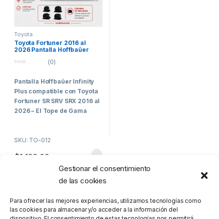
Toyota
Toyota Fortuner 2016 al
2026 Pantalla Hoffbaüer
Infinity Plus CarPlay &
(0)
Android Auto
0
o
Pantalla Hoffbaüer Infinity
u
t
Plus compatible con Toyota
o
f
Fortuner SR SRV SRX 2016 al
5
2026 – El Tope de Gama
para los Clientes Más
Exigentes
SKU: TO-012
Hoffbaüer Infinity Plus
$
1,100.00
representa el máximo nivel de
Gestionar el consentimiento
tecnología, integración y
rendimiento disponible
de las cookies
Mostrando el único resultado
actualmente dentro de la línea
Hoffmann.
Para ofrecer las mejores experiencias, utilizamos tecnologías como
las cookies para almacenar y/o acceder a la información del
Diseñada específicamente
dispositivo. El consentimiento de estas tecnologías nos permitirá