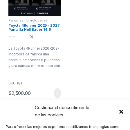
Pantallas Homologadas
Vehículos Comerciales
,
Toyota
Toyota 4Runner 2025 – 2027
Pantalla HoffBaüer 14.6
Pulgadas Android Auto &
(0)
Apple CarPlay
0
o
La Toyota 4Runner 2026-2027
u
t
incorpora de fábrica una
o
f
pantalla de apenas 8 pulgadas
5
y una cámara de retroceso con
calidad limitada, suficientes
para un uso básico, pero lejos
SKU: n/a
de la experiencia tecnológica
que un vehículo de esta
$
2,500.00
categoría merece.
Con la nueva
Pantalla
Gestionar el consentimiento
Mostrando el único resultado
HoffBäuer de 14.6 pulgadas
,
de las cookies
transformarás completamente
el interior de tu 4Runner,
Para ofrecer las mejores experiencias, utilizamos tecnologías como
disfrutando de una interfaz