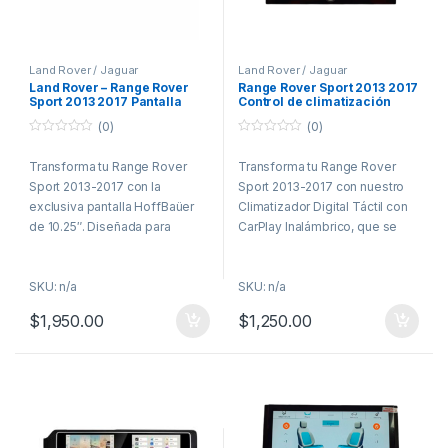
Land Rover / Jaguar
Land Rover / Jaguar
Land Rover – Range Rover
Range Rover Sport 2013 2017
Sport 2013 2017 Pantalla
Control de climatización
HoffBaüer Apple CarPlay y
Digital con CarPlay
(0)
(0)
Android Auto Hoffmann &
Baüer
0
0
o
o
Transforma tu Range Rover
Transforma tu Range Rover
u
u
t
t
Sport 2013-2017 con la
Sport 2013-2017 con nuestro
o
o
f
f
exclusiva pantalla HoffBaüer
Climatizador Digital Táctil con
5
5
de 10.25″. Diseñada para
CarPlay Inalámbrico, que se
brindar una experiencia de
integra de forma sencilla y sin
conducción moderna, esta
necesidad de adaptaciones,
SKU: n/a
SKU: n/a
pantalla ofrece conectividad
eliminando el panel analógico
inalámbrica con Apple CarPlay
y dándole un aspecto mucho
$
1,950.00
$
1,250.00
y Android Auto, permitiéndote
más moderno y elegante. Este
acceder fácilmente a tus
sistema permite controlar el
aplicaciones, llamadas y
aire acondicionado, la
navegación. Además, cuenta
temperatura de los asientos y
con Google Play Store
visualizar los diferentes
incorporada, para que disfrutes
modos de manejo, brindando
de tus apps favoritas como
una experiencia de conducción