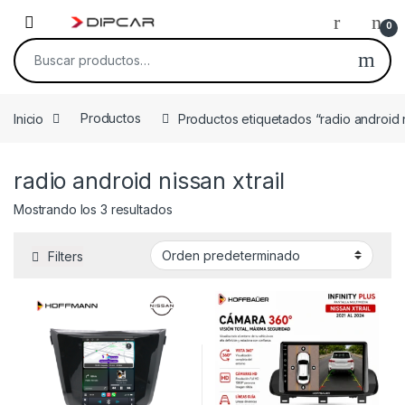
Skip to navigation
Skip to content
0
Buscar por:
Inicio
Productos
Productos etiquetados “radio android n
radio android nissan xtrail
Mostrando los 3 resultados
Filters