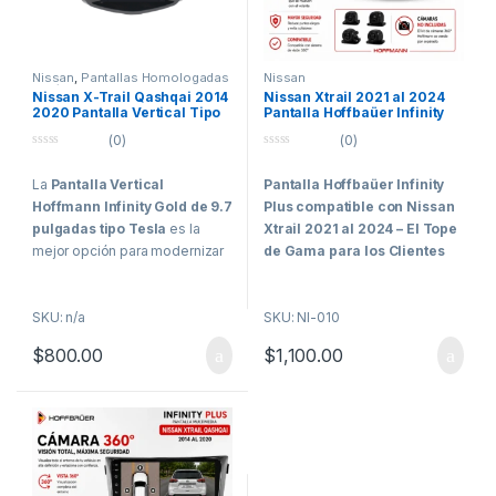
Nissan
,
Pantallas Homologadas
Nissan
Vehículos Comerciales
Nissan X-Trail Qashqai 2014
Nissan Xtrail 2021 al 2024
2020 Pantalla Vertical Tipo
Pantalla Hoffbaüer Infinity
Tesla Hoffmann Infinity Gold
Plus CarPlay & Android Auto
(0)
(0)
CarPlay Android Auto
0
0
o
o
La
Pantalla Vertical
Pantalla Hoffbaüer Infinity
u
u
t
t
Hoffmann Infinity Gold de 9.7
Plus compatible con Nissan
o
o
f
f
pulgadas tipo Tesla
es la
Xtrail 2021 al 2024 –
El Tope
5
5
mejor opción para modernizar
de Gama para los Clientes
tu
Nissan X-Trail o Qashqai
Más Exigentes
2014 – 2020
. Se trata de un
La
Hoffbaüer Infinity Plus de
SKU: n/a
SKU: NI-010
sistema multimedia premium
10 pulgadas
representa el
de entrada de gama que
$
800.00
$
1,100.00
nivel más alto de tecnología,
combina diseño, potencia y
rendimiento e integración
conectividad total.
dentro de la línea Hoffbaüer.
Conectividad
Desarrollada específicamente
avanzada
para vehículos que requieren
Disfruta de
Apple CarPlay y
una integración avanzada con