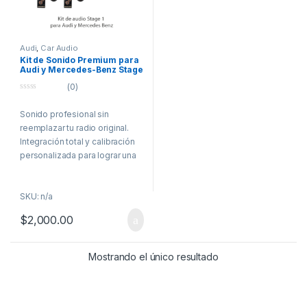
Audi
,
Car Audio
Kit de Sonido Premium para
Audi y Mercedes-Benz Stage
1
(0)
0
o
Sonido profesional sin
u
t
reemplazar tu radio original.
o
f
Integración total y calibración
5
personalizada para lograr una
experiencia auditiva de alto
nivel.
SKU: n/a
🔊 ¿Qué incluye
$
2,000.00
el kit?
🔸 Amplificador
Mostrando el único resultado
DSP Musway D8
DSP de 8 canales con etapas
amplificadas. Procesa la señal