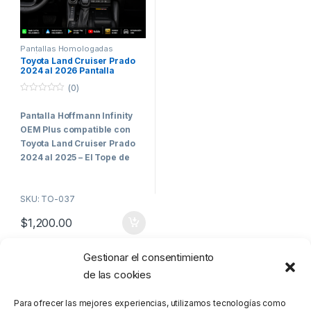
Pantallas Homologadas
Vehículos Comerciales
,
Toyota
Toyota Land Cruiser Prado
2024 al 2026 Pantalla
Hoffmann Infinity OEM Plus
(0)
Carplay & Android Auto
0
o
Pantalla Hoffmann Infinity
u
t
OEM Plus compatible con
o
f
Toyota Land Cruiser Prado
5
2024 al 2025 – El Tope de
Gama para los Clientes Más
Exigentes
SKU: TO-037
Hoffmann Infinity Plus
$
1,200.00
representa el máximo nivel de
tecnología, integración y
rendimiento disponible
Gestionar el consentimiento
Mostrando el único resultado
actualmente dentro de la línea
de las cookies
Hoffmann.
Para ofrecer las mejores experiencias, utilizamos tecnologías como
Diseñada específicamente