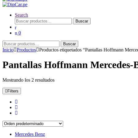
Search
Buscar
Buscar
por:
0
Buscar
Buscar
por:
Inicio
Productos
Productos etiquetados “Pantallas Hoffmann Merc
Pantallas Hoffmann Mercedes-B
Mostrando los 2 resultados
Filters
Mercedes Benz