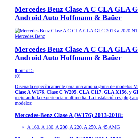
Mercedes Benz Clase A C CLA GLA GL
Android Auto Hoffmann & Baüer
Mercedes Benz
Mercedes Benz Clase A C CLA GLA GL
Android Auto Hoffmann & Baüer
0
out of 5
(0)
Diseñada específicamente para una amplia gama de modelos M
Clase A W176, Clase C W205, CLA C117, GLA X156, y 
mejorando la experiencia multimedia. La instalación es plug and 
modelos:
Mercedes-Benz Clase A (W176) 2013-2018:
A 160, A 180, A 200, A 220, A 250, A 45 AMG