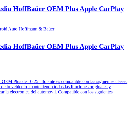
edia HoffBaüer OEM Plus Apple CarPlay
edia HoffBaüer OEM Plus Apple CarPlay
r OEM Plus de 10.25” flotante es compatible con las siguientes clases:
r de tu vehículo, manteniendo todas las funciones originales y
car la electrónica del automóvil. Compatible con los siguientes