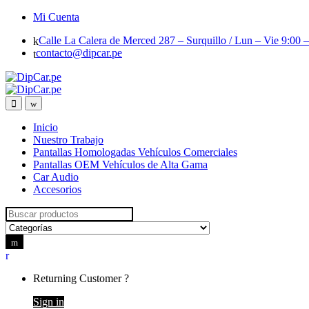
Skip
Skip
Mi Cuenta
to
to
Calle La Calera de Merced 287 – Surquillo / Lun – Vie 9:00 –
navigation
content
contacto@dipcar.pe
Inicio
Nuestro Trabajo
Pantallas Homologadas Vehículos Comerciales
Pantallas OEM Vehículos de Alta Gama
Car Audio
Accesorios
Search for:
Returning Customer ?
Sign in