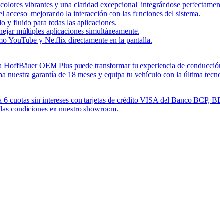
colores vibrantes y una claridad excepcional, integrándose perfectame
el acceso, mejorando la interacción con las funciones del sistema.
 y fluido para todas las aplicaciones.
ejar múltiples aplicaciones simultáneamente.
o YouTube y Netflix directamente en la pantalla.
talla HoffBäuer OEM Plus puede transformar tu experiencia de conducc
a nuestra garantía de 18 meses y equipa tu vehículo con la última tecn
a 6 cuotas sin intereses con tarjetas de crédito VISA del Banco BCP, B
a las condiciones en nuestro showroom.