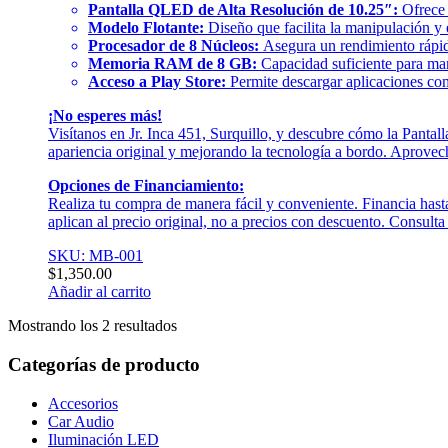
Pantalla QLED de Alta Resolución de 10.25″:
Ofrece 
Modelo Flotante:
Diseño que facilita la manipulación y 
Procesador de 8 Núcleos:
Asegura un rendimiento rápido
Memoria RAM de 8 GB:
Capacidad suficiente para man
Acceso a Play Store:
Permite descargar aplicaciones com
¡No esperes más!
Visítanos en Jr. Inca 451, Surquillo, y descubre cómo la Pan
apariencia original y mejorando la tecnología a bordo. Aprovech
Opciones de Financiamiento:
Realiza tu compra de manera fácil y conveniente. Financia hast
aplican al precio original, no a precios con descuento. Consult
SKU: MB-001
$
1,350.00
Añadir al carrito
Mostrando los 2 resultados
Categorías de producto
Accesorios
Car Audio
Iluminación LED