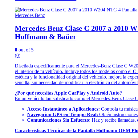
Mercedes Benz
Mercedes Benz Clase C 2007 a 2010 
Hoffmann & Baüer
0
out of 5
(0)
Diseñada específicamente para el Mercedes-Benz Clase C W20
el interior de tu vehículo. Incluye todos los modelos como el
C 
estética y la funcionalidad original del vehículo, mejora la expe
sencilla, sin necesidad de modificar la electrónica del automóvil
¿Por qué necesitas Apple CarPlay y Android Auto?
En un vehículo tan sofisticado como el Mercedes-Benz Clase C,
Acceso Instantáneo a Aplicaciones:
Controla tu música,
Navegación GPS en Tiempo Real:
Obtén instrucciones p
Comunicaciones Sin Esfuerzo:
Haz y recibe llamadas, e
Características Técnicas de la Pantalla Hoffmann OEM P