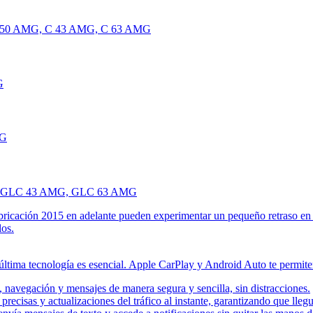
 C 450 AMG, C 43 AMG, C 63 AMG
G
MG
e, GLC 43 AMG, GLC 63 AMG
cación 2015 en adelante pueden experimentar un pequeño retraso en el 
los.
ltima tecnología es esencial. Apple CarPlay y Android Auto te permite
 navegación y mensajes de manera segura y sencilla, sin distracciones.
recisas y actualizaciones del tráfico al instante, garantizando que llegu