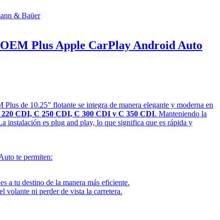
 OEM Plus Apple CarPlay Android Auto
 Plus de 10.25” flotante se integra de manera elegante y moderna en
C 220 CDI, C 250 CDI, C 300 CDI y C 350 CDI
. Manteniendo la
La instalación es plug and play, lo que significa que es rápida y
Auto te permiten:
es a tu destino de la manera más eficiente.
 volante ni perder de vista la carretera.