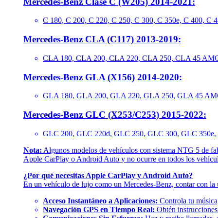
Mercedes-Benz Clase C (W205) 2014-2021:
C 180, C 200, C 220, C 250, C 300, C 350e, C 400,
Mercedes-Benz CLA (C117) 2013-2019:
CLA 180, CLA 200, CLA 220, CLA 250, CLA 45 AM
Mercedes-Benz GLA (X156) 2014-2020:
GLA 180, GLA 200, GLA 220, GLA 250, GLA 45 A
Mercedes-Benz GLC (X253/C253) 2015-2022:
GLC 200, GLC 220d, GLC 250, GLC 300, GLC 350
Nota:
Algunos modelos de vehículos con sistema NTG 5 de fabri
Apple CarPlay o Android Auto y no ocurre en todos los vehícu
¿Por qué necesitas Apple CarPlay y Android Auto?
En un vehículo de lujo como un Mercedes-Benz, contar con la ú
Acceso Instantáneo a Aplicaciones:
Controla tu música,
Navegación GPS en Tiempo Real:
Obtén instrucciones p