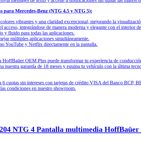
nvía mensajes de texto y accede a notificaciones sin quitar las manos del
lus para Mercedes-Benz (NTG 4.5 y NTG 5):
colores vibrantes y una claridad excepcional, mejorando la visualización
 el acceso, integrándose de manera moderna y elegante con el interior 
 y fluido para todas las aplicaciones.
ejar múltiples aplicaciones simultáneamente.
o YouTube y Netflix directamente en la pantalla.
alla HoffBaüer OEM Plus puede transformar tu experiencia de conducció
stra garantía de 18 meses y equipa tu vehículo con la última tecno
a 6 cuotas sin intereses con tarjetas de crédito VISA del Banco BCP, B
a las condiciones en nuestro showroom.
W204 NTG 4 Pantalla multimedia HoffBaüer