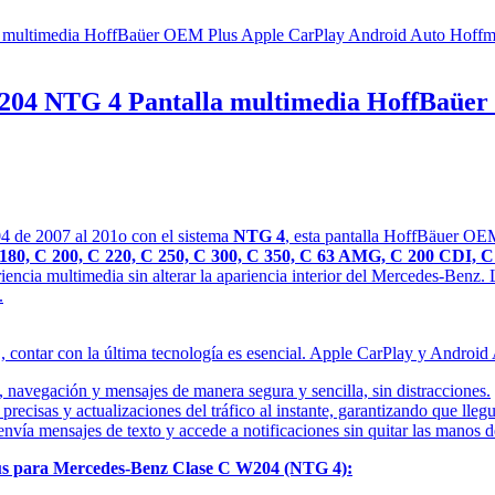
W204 NTG 4 Pantalla multimedia HoffBaüer
4 de 2007 al 201o con el sistema
NTG 4
, esta pantalla HoffBäuer OEM
180, C 200, C 220, C 250, C 300, C 350, C 63 AMG, C 200 CDI, 
riencia multimedia sin alterar la apariencia interior del Mercedes-Benz. 
.
 contar con la última tecnología es esencial. Apple CarPlay y Android 
 navegación y mensajes de manera segura y sencilla, sin distracciones.
recisas y actualizaciones del tráfico al instante, garantizando que llegu
nvía mensajes de texto y accede a notificaciones sin quitar las manos del
lus para Mercedes-Benz Clase C W204 (NTG 4):