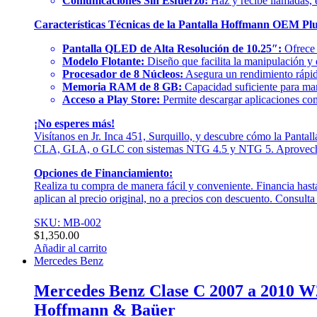
Comunicaciones Sin Esfuerzo:
Haz y recibe llamadas, e
Características Técnicas de la Pantalla Hoffmann OEM P
Pantalla QLED de Alta Resolución de 10.25″:
Ofrece 
Modelo Flotante:
Diseño que facilita la manipulación y
Procesador de 8 Núcleos:
Asegura un rendimiento rápido
Memoria RAM de 8 GB:
Capacidad suficiente para man
Acceso a Play Store:
Permite descargar aplicaciones com
¡No esperes más!
Visítanos en Jr. Inca 451, Surquillo, y descubre cómo la Pant
CLA, GLA, o GLC con sistemas NTG 4.5 y NTG 5. Aprovecha nue
Opciones de Financiamiento:
Realiza tu compra de manera fácil y conveniente. Financia hast
aplican al precio original, no a precios con descuento. Consult
SKU: MB-002
$
1,350.00
Añadir al carrito
Mercedes Benz
Mercedes Benz Clase C 2007 a 2010 
Hoffmann & Baüer