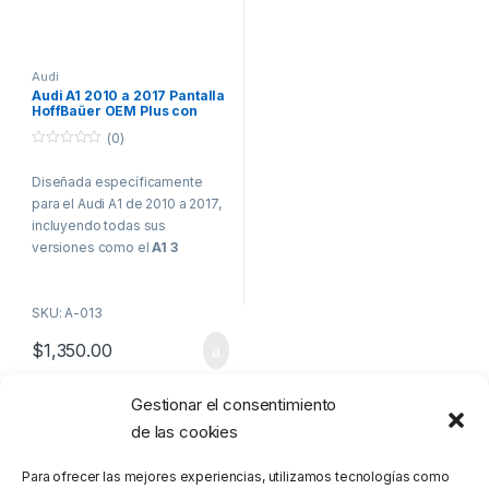
Audi
Audi A1 2010 a 2017 Pantalla
HoffBaüer OEM Plus con
Apple CarPlay y Android
(0)
Auto Hoffmann & Baüer
0
o
Diseñada específicamente
u
t
para el Audi A1 de 2010 a 2017,
o
f
incluyendo todas sus
5
versiones como el
A1 3
puertas, A1 Sportback, S1 y
S1 Sportback
, esta pantalla
SKU: A-013
HoffBaüer OEM Plus de 8.8” en
su modelo flotante lleva la
$
1,350.00
experiencia multimedia de tu
vehículo al siguiente nivel. Se
integra de manera elegante en
Gestionar el consentimiento
Mostrando el único resultado
el interior de tu Audi A1,
de las cookies
manteniendo la calidad de
sonido original y realzando la
Para ofrecer las mejores experiencias, utilizamos tecnologías como
tecnología de tu auto. Con una