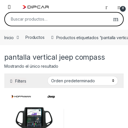
Skip to navigation
Skip to content
0
Buscar por:
Inicio
Productos
Productos etiquetados “pantalla verti
pantalla vertical jeep compass
Mostrando el único resultado
Filters