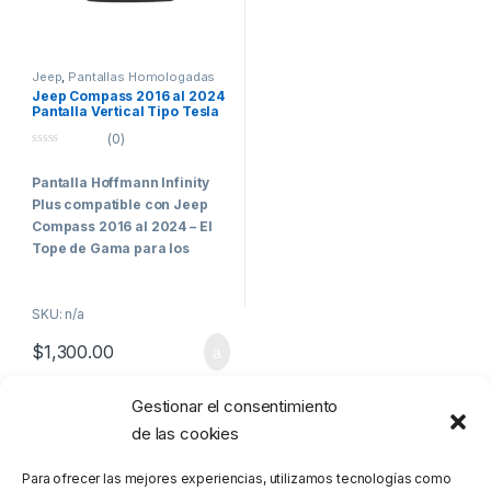
Jeep
,
Pantallas Homologadas
Vehículos Comerciales
Jeep Compass 2016 al 2024
Pantalla Vertical Tipo Tesla
Hoffmann Infinity Plus
(0)
CarPlay Android Auto
0
o
Pantalla Hoffmann Infinity
u
t
Plus compatible con
Jeep
o
f
Compass 2016 al 2024
– El
5
Tope de Gama para los
Clientes Más Exigentes
La
Pantalla Vertical
SKU: n/a
Hoffmann Infinity Gold de 9.7
$
1,300.00
pulgadas tipo Tesla
está
diseñada para la
Jeep
Compass 2016 – 2024
,
Gestionar el consentimiento
Mostrando el único resultado
ofreciendo un estilo moderno
de las cookies
y una conectividad completa.
Es una pantalla premium de
Para ofrecer las mejores experiencias, utilizamos tecnologías como
entrada de gama que