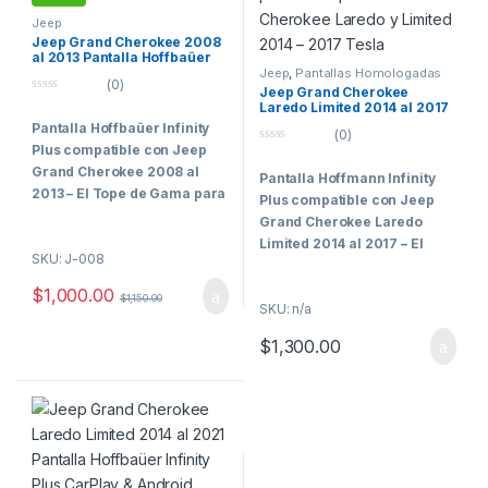
Jeep
Jeep Grand Cherokee 2008
al 2013 Pantalla Hoffbaüer
Infinity Plus CarPlay &
Jeep
,
Pantallas Homologadas
(0)
Vehículos Comerciales
Android Auto
Jeep Grand Cherokee
0
Laredo Limited 2014 al 2017
o
Pantalla Hoffmann Infinity
Pantalla Hoffbaüer Infinity
u
(0)
Plus Vertical 9.7 CarPlay
t
Plus compatible con Jeep
Android Auto
0
o
o
f
Grand Cherokee 2008 al
Pantalla Hoffmann Infinity
u
5
t
2013 – El Tope de Gama para
Plus compatible con Jeep
o
los Clientes Más Exigentes
f
Grand Cherokee Laredo
5
Limited 2014 al 2017 – El
Hoffbaüer Infinity
SKU: J-008
Tope de Gama para los
Plus
representa el máximo
Clientes Más Exigentes
$
1,000.00
nivel de tecnología, integración
$
1,150.00
SKU: n/a
y rendimiento disponible
La
Pantalla tipo Tesla
actualmente dentro de la línea
$
1,300.00
Vertical Hoffmann Infinity
Hoffmann.
Plus de 9.7 pulgadas
está
diseñada para la
Jeep Grand
Diseñada específicamente
Cherokee Laredo y Limited
para vehículos que requieren
2014 – 2017
, ofreciendo un
una integración avanzada con
equilibrio perfecto entre estilo,
los sistemas electrónicos
conectividad y rendimiento. Es