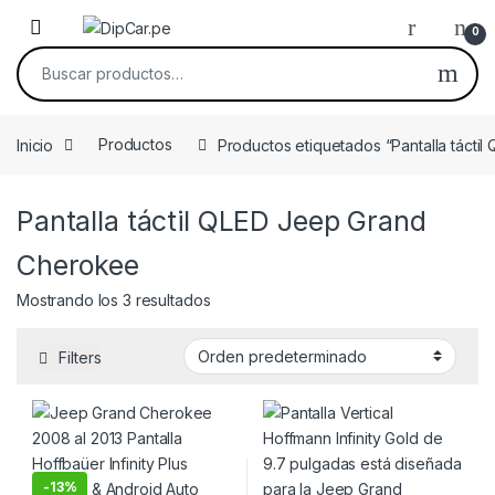
Skip to navigation
Skip to content
0
Buscar por:
Inicio
Productos
Productos etiquetados “Pantalla táct
Pantalla táctil QLED Jeep Grand
Cherokee
Mostrando los 3 resultados
Filters
-
13%