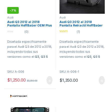
-
7%
Audi
Audi
Audi Q3 2012 al 2018
Audi Q3 2012 al 2018
Pantalla HoffBaüer OEM Plus
Pantalla Retractil HoffBaüer
con Apple CarPlay y Android
OEM Plus con Apple CarPlay
(0)
(1)
Auto Hoffmann & Baüer
y Android Auto Hoffmann &
0
Baüer
Valorado con
o
5.00
de 5
Diseñada específicamente
Diseñada específicamente
u
t
para el Audi Q3 de 2012 a 2018,
para el Audi Q3 de 2012 a 2018,
o
f
incluyendo todas sus
incluyendo todas sus
5
versiones como el
Q3, Q3 S
versiones como el
Q3, Q3 S
line, RS Q3
, esta pantalla
line, RS Q3
, esta pantalla
HoffBaüer OEM Plus de 10.25”
HoffBaüer OEM Plus de 7” en
SKU: A-006
SKU: A-006-1
en su modelo flotante mejora
su modelo retráctil mejora
drásticamente la experiencia
drásticamente la experiencia
$
1,250.00
$
1,350.00
$
1,350.00
multimedia de tu vehículo. Se
multimedia de tu vehículo. Se
integra de manera elegante en
integra de manera elegante en
el interior del Audi Q3,
el interior del Audi Q3,
manteniendo la calidad de
manteniendo la calidad de
sonido original y brindando una
sonido original y brindando una
apariencia moderna y
apariencia moderna y
tecnológica. Con una
tecnológica. Con una